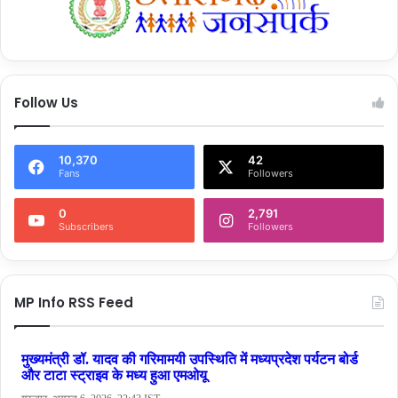
Follow Us
10,370
42
Fans
Followers
0
2,791
Subscribers
Followers
MP Info RSS Feed