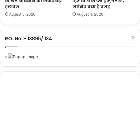
कथित संविधान को लेकर बढ़ी
हिसाब से करती हैं भुगतान;
फ
हलचल
जानिए क्या है वजह
'
या
August 5, 2026
August 4, 2026
द
आ
ई
RO. No :- 13895/ 134