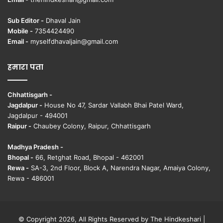
Sub Editor -
Dhaval Jain
Mobile -
7354424490
Email -
myselfdhavaljain@gmail.com
हमारा पता
Chhattisgarh -
Jagdalpur -
House No 47, Sardar Vallabh Bhai Patel Ward,
Jagdalpur - 494001
Raipur -
Chaubey Colony, Raipur, Chhattisgarh
Madhya Pradesh -
Bhopal -
66, Retghat Road, Bhopal - 462001
Rewa -
SA-3, 2nd Floor, Block A, Narendra Nagar, Amaiya Colony,
Rewa - 486001
© Copyright 2026, All Rights Reserved by The Hindkeshari |