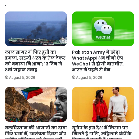
ध
दो
कों
स्त
को
को
र
इ
खा
ज
"
रा
:
इ
इ
ल
लाल सागर में फिर हूती का
Pakistan Army ने छोड़ा
ज
फे
हमला, सऊदी अरब के तेल टैंकर
WhatsApp! अब चीनी ऐप
रा
स्ट
को बनाया निशाना; 13 दिन में
WeChat से होगी बातचीत,
य
के
8वां जहाज तबाह
भारत में पहले से बैन
ल
दौ
August 5, 2026
August 5, 2026
के
रा
पू
न
र्व
'
N
र
S
न
A
फॉ
र
ला
बलूचिस्तान की आजादी का दावा
यूरोप के इस देश में किराए पर
इ
फिर चर्चा में, स्वतंत्रता दिवस और
मिलते हैं ‘पति’, महिलाएं घंटों के