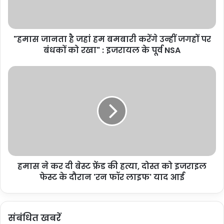
ता
है
ज
"हमास जानता है जहां हम बमबारी करेंगे उन्हीं जगहों पर
हां
बंधकों को रखा" : इजरायल के पूर्व NSA
ह
म
ब
ह
म
मा
बा
स
Tags
Hamas attack
Hamas attack on israel
री
ने
Israel Hamas War
IsraelPalestineConflict
क
क
रें
र
गे
दी
उ
बे
न्हीं
स्ट
ज
हमास ने कर दी बेस्ट फ्रेंड की हत्या, दोस्त को इजराइल
फ्रें
ग
फेस्ट के दौरान 'रन फॉर लाइफ' याद आई
ड
हों
की
प
ह
र
त्या
संबंधित खबरें
बं
,