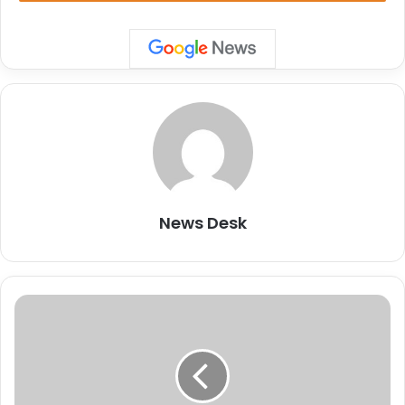
यह भी पढ़ें
शेयर करें :-
More
यह भी पढ़ें :-
बिना दस्तावेज वाले आप्रवासी अमेरिका के खून में जहर
घोल रहे हैं : डोनाल्ड ट्रंप
News Desk
"
ह
मा
स
जा
न