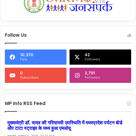
Follow Us
10,370
42
Fans
Followers
0
2,791
Subscribers
Followers
MP Info RSS Feed