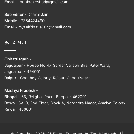
Email -
thehindkeshari@gmail.com
Sub Editor -
Dhaval Jain
Mobile -
7354424490
Email -
myselfdhavaljain@gmail.com
हमारा पता
Chhattisgarh -
Jagdalpur -
House No 47, Sardar Vallabh Bhai Patel Ward,
Jagdalpur - 494001
Raipur -
Chaubey Colony, Raipur, Chhattisgarh
Madhya Pradesh -
Bhopal -
66, Retghat Road, Bhopal - 462001
Rewa -
SA-3, 2nd Floor, Block A, Narendra Nagar, Amaiya Colony,
Rewa - 486001
© Copyright 2026, All Rights Reserved by The Hindkeshari |