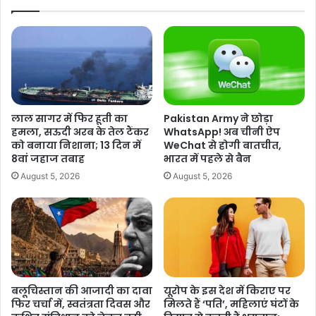
चु
गी
नौ
स
ति
र्वे
यां
रि
,
पो
प
र्ट
ह
?
ले
स
लाल सागर में फिर हूती का
Pakistan Army ने छोड़ा
म
म
हमला, सऊदी अरब के तेल टैंकर
WhatsApp! अब चीनी ऐप
शी
य
को बनाया निशाना; 13 दिन में
WeChat से होगी बातचीत,
न
सी
Tags
Gaza Strip
hostages
Israel Hamas War
8वां जहाज तबाह
भारत में पहले से बैन
टू
मा
Israeli army
IsraelPalestineConflict
August 5, 2026
August 5, 2026
टी
आ
,
ज
अ
हो
ब
र
मौ
ही
स
ख
म
त्म
की
बलूचिस्तान की आजादी का दावा
यूरोप के इस देश में किराए पर
मा
फिर चर्चा में, स्वतंत्रता दिवस और
मिलते हैं ‘पति’, महिलाएं घंटों के
र