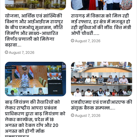
मृ
द्धि
योजना, आर्थिक एवं सांख्यिकी
रायगढ़ में विकास को मिल रही
का
विभाग और आईआईएम रायपुर
नई रफ्तार, हर क्षेत्र में मजबूत हो
न
के बीच एमओयू सुशासन, नीति
रही सुविधाओं की नींव: वित्त मंत्री
या
निर्माण और साक्ष्य-आधारित
ओपी चौधरी……
द्वा
निर्णय प्रणाली को मिलेगा
August 7, 2026
र
बढ़ावा….
…
August 7, 2026
.
बाढ़ नियंत्रण की तैयारियों को
एनडीएमए एवं एनडीआरएफ की
लेकर राष्ट्रीय आपदा प्रबंधन
संयुक्त बैठक सम्पन्न…..
प्राधिकरण द्वारा बाढ़ नियंत्रण को
August 7, 2026
लेकर कान्फ्रेंस, प्रदेश में 18
अगस्त को टेबल टॉप और 20
अगस्त को होगी मॉक
एक्सरसाइज….