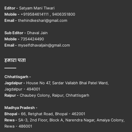
Editor -
Satyam Mani Tiwari
Mobile -
+919584614111 , 9406351800
Email -
thehindkeshari@gmail.com
Sub Editor -
Dhaval Jain
Mobile -
7354424490
Email -
myselfdhavaljain@gmail.com
हमारा पता
Chhattisgarh -
Jagdalpur -
House No 47, Sardar Vallabh Bhai Patel Ward,
Jagdalpur - 494001
Raipur -
Chaubey Colony, Raipur, Chhattisgarh
Madhya Pradesh -
Bhopal -
66, Retghat Road, Bhopal - 462001
Rewa -
SA-3, 2nd Floor, Block A, Narendra Nagar, Amaiya Colony,
Rewa - 486001