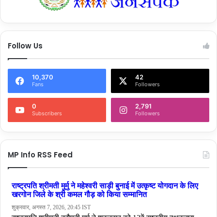
Follow Us
10,370
42
Fans
Followers
0
2,791
Subscribers
Followers
MP Info RSS Feed