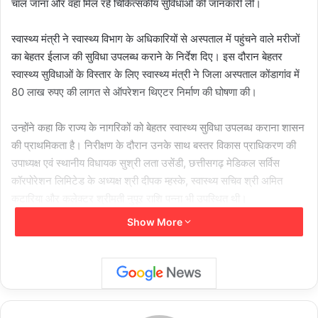
चाल जाना और वहां मिल रहे चिकित्सकीय सुविधाओं की जानकारी ली।
स्वास्थ्य मंत्री ने स्वास्थ्य विभाग के अधिकारियों से अस्पताल में पहुंचने वाले मरीजों
का बेहतर ईलाज की सुविधा उपलब्ध कराने के निर्देश दिए। इस दौरान बेहतर
स्वास्थ्य सुविधाओं के विस्तार के लिए स्वास्थ्य मंत्री ने जिला अस्पताल कोंडागांव में
80 लाख रुपए की लागत से ऑपरेशन थिएटर निर्माण की घोषणा की।
उन्होंने कहा कि राज्य के नागरिकों को बेहतर स्वास्थ्य सुविधा उपलब्ध कराना शासन
की प्राथमिकता है। निरीक्षण के दौरान उनके साथ बस्तर विकास प्राधिकरण की
उपाध्यक्ष एवं स्थानीय विधायक सुश्री लता उसेंडी, छत्तीसगढ़ मेडिकल सर्विस
कॉरपोरेशन लिमिटेड के अध्यक्ष श्री दीपक म्हस्के, स्वास्थ्य सचिव श्री अमित
कटारिया और कलेक्टर श्रीमती नुपूर राशि पन्ना भी उपस्थित थी।
Show More
स्वास्थ्य मंत्री श्री श्याम बिहारी जायसवाल ने जिला चिकित्सालय में आपातकालीन
चिकित्सा कक्ष, मेजर ओटी वार्ड, सर्जिकल वार्ड सहित विभिन्न वार्डों का निरीक्षण
किया। उन्होंने अस्पताल में उपलब्ध सुविधाएं, दवाईयों की उपलब्धता, साफ-सफाई,
मरीजों को मिलने वाले भोजन, मेडिकल स्टाफ सहित अन्य आवश्यक जानकारी ली।
जिला अस्पताल में चल रहे मरम्मत कार्य के प्रगति की जानकारी लेते हुए उन्होंने