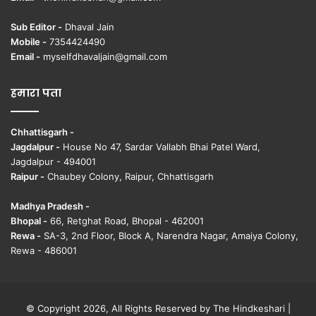
Sub Editor -
Dhaval Jain
Mobile -
7354424490
Email -
myselfdhavaljain@gmail.com
हमारा पता
Chhattisgarh -
Jagdalpur -
House No 47, Sardar Vallabh Bhai Patel Ward,
Jagdalpur - 494001
Raipur -
Chaubey Colony, Raipur, Chhattisgarh
Madhya Pradesh -
Bhopal -
66, Retghat Road, Bhopal - 462001
Rewa -
SA-3, 2nd Floor, Block A, Narendra Nagar, Amaiya Colony,
Rewa - 486001
© Copyright 2026, All Rights Reserved by The Hindkeshari |