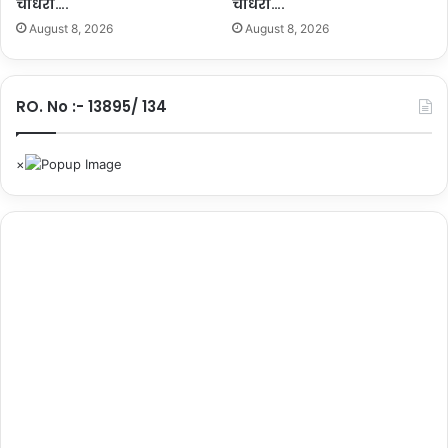
चौधरी….
चौधरी….
…
उ
August 8, 2026
August 8, 2026
त्स
व
‘
ब
RO. No :- 13895/ 134
स्त
र
पं
डु
म
’
…
.