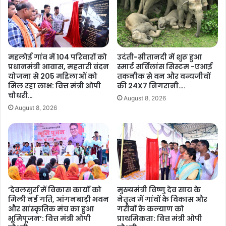
री
ती
क्ष
य
ण
सं
,
स्कृ
व्य
ति
महलोई गांव में 104 परिवारों को
उदंती-सीतानदी में शुरू हुआ
व
,
प्रधानमंत्री आवास, महतारी वंदन
स्मार्ट सर्विलांस सिस्टम -एआई
स्था
प
योजना से 205 महिलाओं को
तकनीक से वन और वन्यजीवों
ओं
रं
मिल रहा लाभ: वित्त मंत्री ओपी
की 24X7 निगरानी….
को
प
चौधरी…
August 8, 2026
सु
रा
August 8, 2026
दृ
औ
ढ़
र
क
लो
र
क
ने
जी
के
व
दि
न
ए
का
’देवलसुर्रा में विकास कार्यों को
मुख्यमंत्री विष्णु देव साय के
नि
मिली नई गति, आंगनबाड़ी भवन
नेतृत्व में गांवों के विकास और
जी
और सांस्कृतिक मंच का हुआ
गरीबों के कल्याण को
र्दे
वं
भूमिपूजन’: वित्त मंत्री ओपी
प्राथमिकता: वित्त मंत्री ओपी
श
त