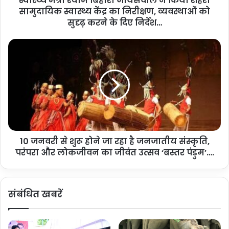
स्वास्थ्य मंत्री श्याम बिहारी जायसवाल ने किया शहरी
पौधारोपण….
सामुदायिक स्वास्थ्य केंद्र का निरीक्षण, व्यवस्थाओं को
य
स
सुदृढ़ करने के दिए निर्देश…
वा
ल
1
ने
0
कि
ज
या
न
श
व
ह
री
री
से
सा
शु
मु
रू
दा
10 जनवरी से शुरू होने जा रहा है जनजातीय संस्कृति,
हो
यि
परंपरा और लोकजीवन का जीवंत उत्सव ‘बस्तर पंडुम’….
ने
क
जा
स्वा
र
स्थ्य
हा
संबंधित खबरें
कें
है
द्र
ज
का
न
नि
जा