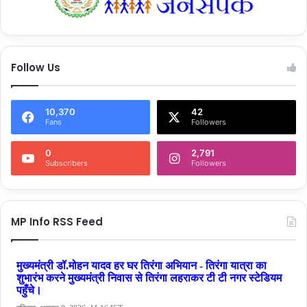
Follow Us
10,370
42
Fans
Followers
0
2,791
Subscribers
Followers
MP Info RSS Feed