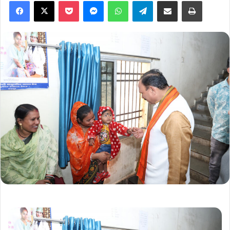
Facebook
X
Pocket
Messenger
WhatsApp
Telegram
Share via Email
Print