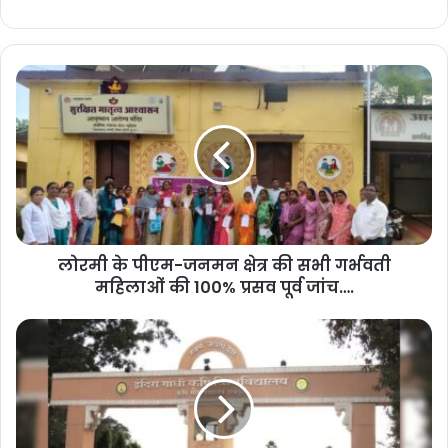
More
लो
र
मी
के
पी
ए
म
-
ज
लोरमी के पीएम-जनमन क्षेत्र की सभी गर्भवती
न
महिलाओं की 100% प्रसव पूर्व जांच….
म
न
क्षे
‘
त्र
वि
की
क
स
सि
भी
त
ग
भा