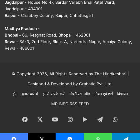
Jagdalpur -
House No 47, Sardar Vallabh Bhai Patel Ward,
Jagdalpur - 494001
Raipur -
Chaubey Colony, Raipur, Chhattisgarh
Madhya Pradesh -
Bhopal -
66, Retghat Road, Bhopal - 462001
Rewa -
SA-3, 2nd Floor, Block A, Narendra Nagar, Amaiya Colony,
Rewa - 486001
© Copyright 2026, All Rights Reserved by The Hindkeshari |
Designed & Developed by
Grabatic Pvt. Ltd.
होम
हमारे बारे में
हमसे संपर्क करें
गोपनीयता नीति
नियम एवं शर्तें
विज्ञापन
MP INFO RSS FEED
Facebook
X
YouTube
Instagram
Google
Telegram
WhatsA
Play