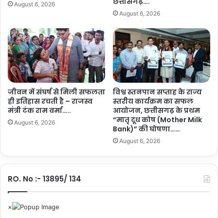
छत्तीसगढ़….
August 6, 2026
का
August 6, 2026
आ
यो
ज
न
3
0
सि
जीवन में संघर्ष से मिली सफलता
विश्व स्तनपान सप्ताह के राज्य
तं
ही इतिहास रचती है – राजस्व
स्तरीय कार्यक्रम का सफल
ब
मंत्री टंक राम वर्मा…..
आयोजन, छत्तीसगढ़ के प्रथम
र
“मातृ दूध कोष (Mother Milk
को
August 6, 2026
Bank)” की घोषणा……
…
August 6, 2026
.
.
RO. No :- 13895/ 134