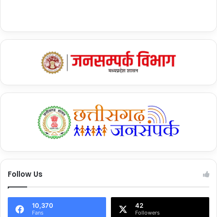
Follow Us
10,370
42
Fans
Followers