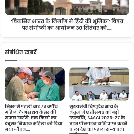
र्भ
र
व
त
ती
के
म
‘विकसित भारत के निर्माण में हिंदी की भूमिका’ विषय
नि
हि
पर संगोष्ठी का आयोजन 30 सितंबर को…..
र्मा
ला
ण
ओं
में
की
हिं
संबंधित खबरें
1
दी
0
की
0
भू
%
मि
प्र
का
स
’
व
वि
पू
ष
र्व
य
सिम्स में पहली बार 78 वर्षीय
मुख्यमंत्री विष्णुदेव साय के
जां
प
महिला के अंडाशय कैंसर की
नेतृत्व में छत्तीसगढ़ को बड़ी
च
र
सफल सर्जरी, एक किलो का
उपलब्धि, SASCI 2026-27 के
…
सं
ट्यूमर निकाल महिला को दिया
तहत प्रोत्साहन राशि प्राप्त करने
.
गो
नया जीवन….
वाला देश का पहला राज्य बना
ष्ठी