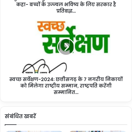
कहा- बच्चों के उज्ज्वल भविष्य के लिए सरकार है
ने
छा
प्रतिबद्ध…
त्रों
से
स्व
की
च्छ
आ
स
त्मी
र्वे
य
क्ष
भें
ण
ट
-
:
2
क
0
हा
स्वच्छ सर्वेक्षण-2024: छत्तीसगढ़ के 7 नगरीय निकायों
2
-
को मिलेगा राष्ट्रीय सम्मान, राष्ट्रपति करेंगी
4
ब
:
सम्मानित…
च्चों
छ
के
त्ती
उ
स
संबंधित खबरें
ज्ज्व
ग
ल
ढ़
भ
के