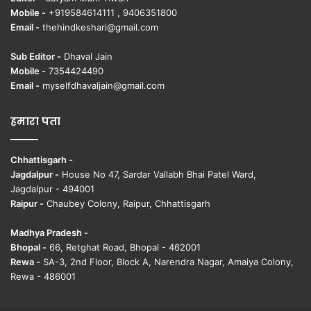
Mobile -
+919584614111 , 9406351800
Email -
thehindkeshari@gmail.com
Sub Editor -
Dhaval Jain
Mobile -
7354424490
Email -
myselfdhavaljain@gmail.com
हमारा पता
Chhattisgarh -
Jagdalpur -
House No 47, Sardar Vallabh Bhai Patel Ward,
Jagdalpur - 494001
Raipur -
Chaubey Colony, Raipur, Chhattisgarh
Madhya Pradesh -
Bhopal -
66, Retghat Road, Bhopal - 462001
Rewa -
SA-3, 2nd Floor, Block A, Narendra Nagar, Amaiya Colony,
Rewa - 486001