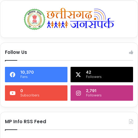
Follow Us
10,370
42
Fans
Followers
0
2,791
Subscribers
Followers
MP Info RSS Feed