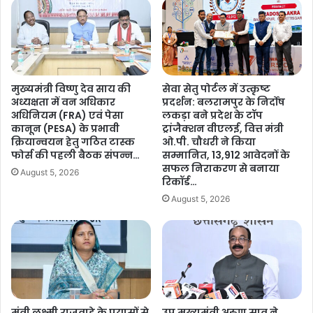
वि
7
ष्य
न
के
ग
लि
री
ए
य
स
नि
मुख्यमंत्री विष्णु देव साय की
सेवा सेतु पोर्टल में उत्कृष्ट
र
का
अध्यक्षता में वन अधिकार
प्रदर्शन: बलरामपुर के निर्दोष
का
यों
अधिनियम (FRA) एवं पेसा
लकड़ा बने प्रदेश के टॉप
र
को
कानून (PESA) के प्रभावी
ट्रांजैक्शन वीएलई, वित्त मंत्री
है
मि
क्रियान्वयन हेतु गठित टास्क
ओ.पी. चौधरी ने किया
प्र
ले
फोर्स की पहली बैठक संपन्न…
सम्मानित, 13,912 आवेदनों के
ति
सफल निराकरण से बनाया
गा
August 5, 2026
ब
रिकॉर्ड…
रा
द्ध
ष्ट्री
August 5, 2026
…
य
स
म्मा
न
,
रा
ष्ट्र
मंत्री लक्ष्मी राजवाड़े के प्रयासों से
उप मुख्यमंत्री अरुण साव ने