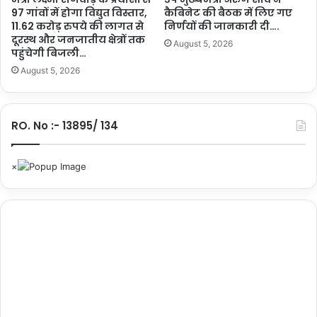
प
97 गांवों में होगा विद्युत विस्तार,
कैबिनेट की बैठक में लिए गए
ति
11.62 करोड़ रुपये की लागत से
निर्णयों की जानकारी दी….
क
दूरस्थ और जनजातीय क्षेत्रों तक
August 5, 2026
रें
पहुंचेगी बिजली…
गी
August 5, 2026
स
म्मा
नि
त
RO. No :- 13895/ 134
…