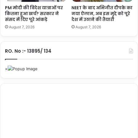
ग्रे
गा
PM मोदी की विदेश यात्राओं पर
NEET के बाद अभिजीत दीपके का
स
ज
कितना हुआ खर्च? सरकार ने
नया ऐलान, अब इस मुद्दे को पूरे
संसद में दिए पूरे आंकड़े
देश में उठाने की तैयारी
,
यह भी पढ़ें :-
भारत की सबसे खूबसूरत ट्रेन यात्राएं कौन सी है? रेल
जा
August 7, 2026
August 7, 2026
मंत्री ने शेयर की अपनी पसंदीदा लिस्ट
नें
वि
शे
शेयर करें :-
RO. No :- 13895/ 134
ष
ज्ञों
More
के
सा
थ
'
मं
थ
न
'
की
1
0
ब