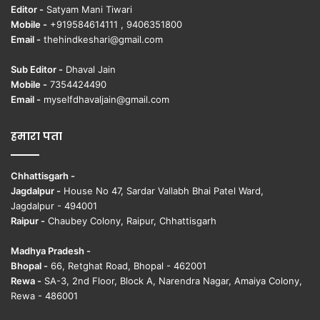
Editor -
Satyam Mani Tiwari
Mobile -
+919584614111 , 9406351800
Email -
thehindkeshari@gmail.com
Sub Editor -
Dhaval Jain
Mobile -
7354424490
Email -
myselfdhavaljain@gmail.com
हमारा पता
Chhattisgarh -
Jagdalpur -
House No 47, Sardar Vallabh Bhai Patel Ward,
Jagdalpur - 494001
Raipur -
Chaubey Colony, Raipur, Chhattisgarh
Madhya Pradesh -
Bhopal -
66, Retghat Road, Bhopal - 462001
Rewa -
SA-3, 2nd Floor, Block A, Narendra Nagar, Amaiya Colony,
Rewa - 486001