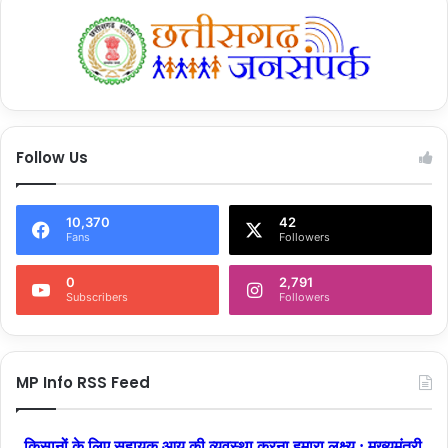
Follow Us
10,370
42
Fans
Followers
0
2,791
Subscribers
Followers
MP Info RSS Feed