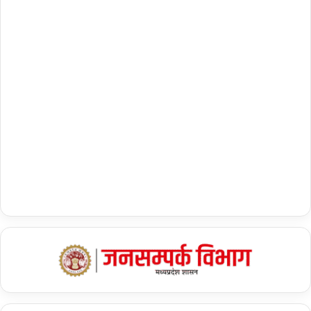
ड़ी
बा
तें
Tags
BJP
Congress
dmk
Electoral Bond
JDU
RJD
TDP
कांग्रेस
चुनावी बॉन्ड
जदयू
टीएमसी
भाजपा
राजद
समाजवादी पार्टी