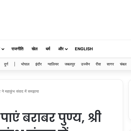
राजनीति
खेल
धर्म
और
ENGLISH
दुर्ग
|
भोपाल
इंदौर
ग्वालियर
जबलपुर
उज्जैन
रीवा
सागर
चंबल
र ने महाकुंभ संवाद में समझाया
ाएं बराबर पुण्य, श्री