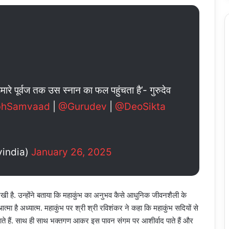
मारे पूर्वज तक उस स्नान का फल पहुंचता है’- गुरुदेव
hSamvaad
|
@Gurudev
|
@DeoSikta
vindia)
January 26, 2025
 रखी है. उन्होंने बताया कि महाकुंभ का अनुभव कैसे आधुनिक जीवनशैली के
आत्मा है अध्यात्म. महाकुंभ पर श्री श्री रविशंकर ने कहा कि महाकुंभ सदियों से
गाते हैं. साथ ही साथ भक्तगण आकर इस पावन संगम पर आशीर्वाद पाते हैं और