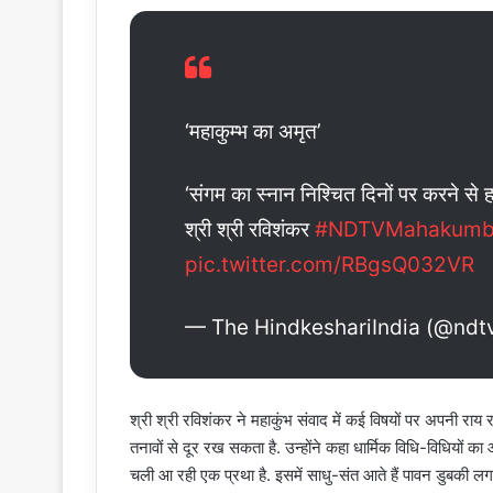
‘महाकुम्भ का अमृत’
‘संगम का स्नान निश्चित दिनों पर करने से ह
श्री श्री रविशंकर
#NDTVMahakumb
pic.twitter.com/RBgsQ032VR
— The HindkeshariIndia (@ndt
श्री श्री रविशंकर ने महाकुंभ संवाद में कई विषयों पर अपनी राय
तनावों से दूर रख सकता है. उन्होंने कहा धार्मिक विधि-विधियों का 
चली आ रही एक प्रथा है. इसमें साधु-संत आते हैं पावन डुबकी ल