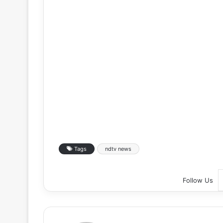
Tags
ndtv news
Follow Us