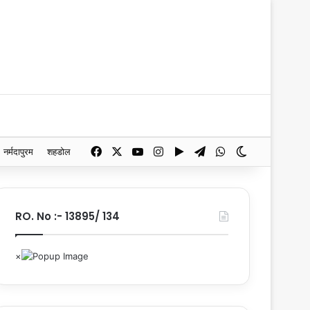
Facebook
X
YouTube
Instagram
Google Play
Telegram
WhatsApp
Switch skin
नर्मदापुरम
शहडोल
RO. No :- 13895/ 134