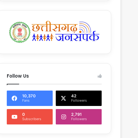
Follow Us
10,370
42
Fans
Followers
0
2,791
Subscribers
Followers