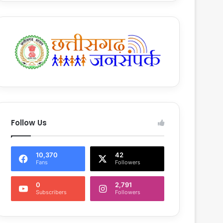
Follow Us
10,370
42
Fans
Followers
0
2,791
Subscribers
Followers