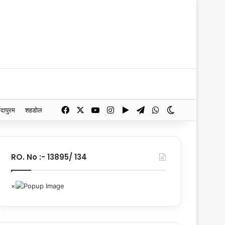
Facebook
X
YouTube
Instagram
Google Play
Telegram
WhatsApp
Switch skin
मदापुरम
शहडोल
RO. No :- 13895/ 134