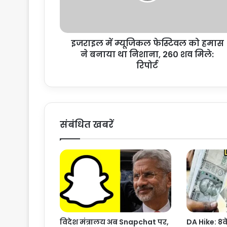
म्‍यू
जि
क
इजराइल में म्‍यूजिकल फेस्टिवल को हमास
ल
ने बनाया था निशाना, 260 शव मिले:
फे
स्टि
रिपोर्ट
व
ल
को
ह
मा
संबंधित खबरें
स
ने
ब
ना
या
था
नि
शा
ना
विदेश मंत्रालय अब Snapchat पर,
DA Hike: 8व
,