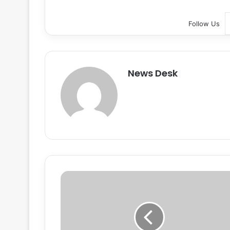
Follow Us
News Desk
इ
ज
रा
इ
ल
में