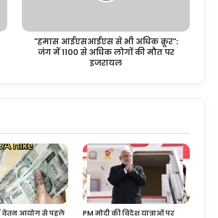
ए
स
आ
"हमास आईएसआईएस से भी अधिक क्रूर":
ई
जंग में 1100 से अधिक लोगों की मौत पर
ए
स
इजरायल
से
भी
अ
धि
क
क्रू
र
"
:
जं
ग
में
1
1
ें वेतन आयोग से पहले
PM मोदी की विदेश यात्राओं पर
0