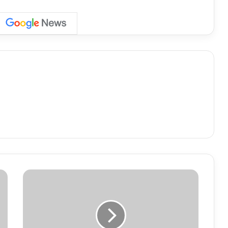
"
ह
मा
स
आ
ई