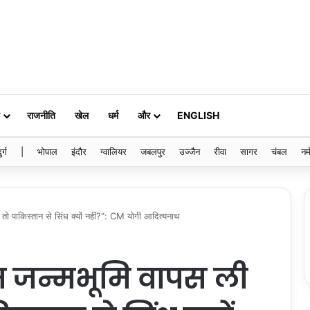
राजनीति
खेल
धर्म
और
ENGLISH
ुर्ग
|
भोपाल
इंदौर
ग्वालियर
जबलपुर
उज्जैन
रीवा
सागर
चंबल
नर्
ो पाकिस्तान से सिंध क्यों नहीं?": CM योगी आदित्यनाथ
म जन्मभूमि वापस ली