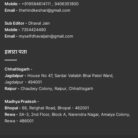
Mobile -
+919584614111 , 9406351800
Email -
thehindkeshari@gmail.com
Sub Editor -
Dhaval Jain
Mobile -
7354424490
Email -
myselfdhavaljain@gmail.com
हमारा पता
Chhattisgarh -
Jagdalpur -
House No 47, Sardar Vallabh Bhai Patel Ward,
Jagdalpur - 494001
Raipur -
Chaubey Colony, Raipur, Chhattisgarh
Madhya Pradesh -
Bhopal -
66, Retghat Road, Bhopal - 462001
Rewa -
SA-3, 2nd Floor, Block A, Narendra Nagar, Amaiya Colony,
Rewa - 486001