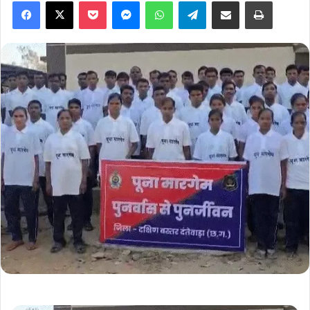
Facebook
X
Pocket
Messenger
WhatsApp
Telegram
Share via Email
Print