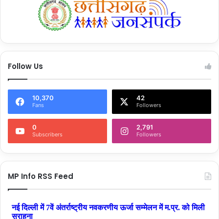
Follow Us
10,370
42
Fans
Followers
0
2,791
Subscribers
Followers
MP Info RSS Feed