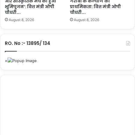
और सांस्कृतिक मंच का हुआ
गरीबों के कल्याण को
त्री
भूमिपूजन’: वित्त मंत्री ओपी
प्राथमिकता: वित्त मंत्री ओपी
वि
चौधरी….
चौधरी….
ष्णु
दे
August 8, 2026
August 8, 2026
व
सा
य
RO. No :- 13895/ 134
…