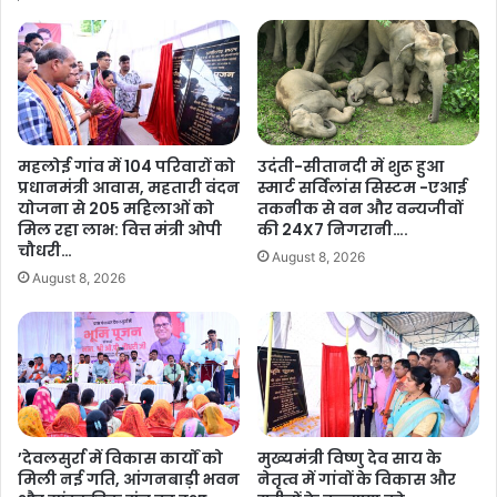
का
में
स
सं
की
त
मु
स
ख्य
मा
धा
ग
रा
म
महलोई गांव में 104 परिवारों को
उदंती-सीतानदी में शुरू हुआ
से
मे
प्रधानमंत्री आवास, महतारी वंदन
स्मार्ट सर्विलांस सिस्टम -एआई
जु
ले
योजना से 205 महिलाओं को
तकनीक से वन और वन्यजीवों
ड़
की
मिल रहा लाभ: वित्त मंत्री ओपी
की 24X7 निगरानी….
ने
तै
चौधरी…
August 8, 2026
का
या
August 8, 2026
लि
रि
या
यों
सं
की
क
स
ल्प
मी
:
क्षा
मु
की
ख्य
…
’देवलसुर्रा में विकास कार्यों को
मुख्यमंत्री विष्णु देव साय के
मं
मिली नई गति, आंगनबाड़ी भवन
नेतृत्व में गांवों के विकास और
.