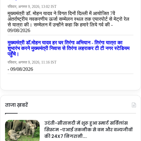
ताजा ख़बरें
उदंती-सीतानदी में शुरू हुआ स्मार्ट सर्विलांस
सिस्टम -एआई तकनीक से वन और वन्यजीवों
की 24X7 निगरानी….