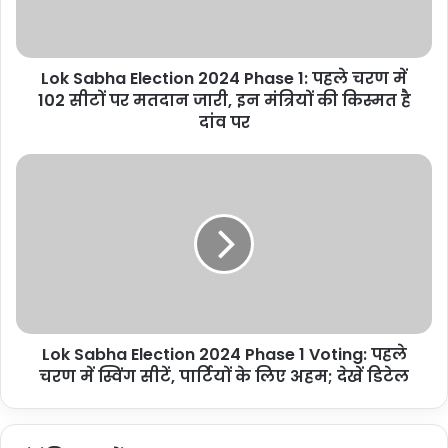
h
a
E
Lok Sabha Election 2024 Phase 1: पहले चरण में
l
102 सीटों पर मतदान जारी, इन मंत्रियों की किस्मत है
e
c
दांव पर
t
i
L
o
Tags
Blast in Iran
Iran
Israel Fires Missiles
o
n
k
2
S
0
a
2
b
4
h
P
a
h
E
a
Lok Sabha Election 2024 Phase 1 Voting: पहले
l
s
चरण में स्विंग सीटें, पार्टियों के लिए अहम; देखें डिटेल
e
e
c
1
t
:
i