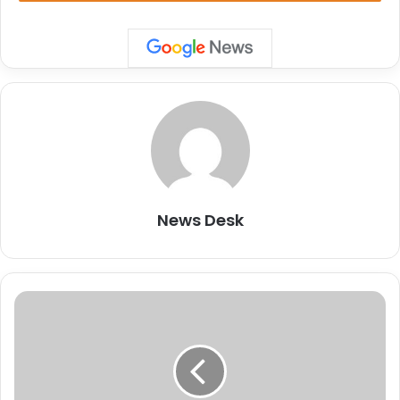
अनुसार, ईरानी हवाई क्षेत्र में कई उड़ानों को डायवर्ट किया गया है.
शेयर करें :-
More
यह भी पढ़ें :-
Explainer: जानें हथियारों के मामले में इजराइल के
मुकाबले हमास की कितनी है ताकत?
News Desk
L
o
k
S
a
b