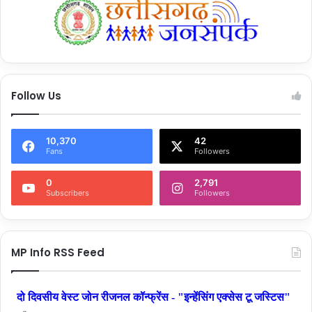
Follow Us
10,370
42
Fans
Followers
0
2,791
Subscribers
Followers
MP Info RSS Feed