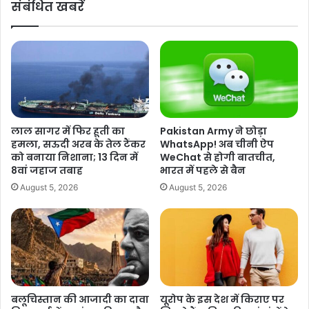
संबंधित खबरें
प
o
ह
n
ले
2
च
0
र
2
ण
4
में
P
1
h
0
a
लाल सागर में फिर हूती का
Pakistan Army ने छोड़ा
2
s
हमला, सऊदी अरब के तेल टैंकर
WhatsApp! अब चीनी ऐप
सी
e
को बनाया निशाना; 13 दिन में
WeChat से होगी बातचीत,
टों
1
8वां जहाज तबाह
भारत में पहले से बैन
प
V
August 5, 2026
August 5, 2026
र
o
म
t
त
i
दा
n
न
g
जा
:
री
प
,
ह
बलूचिस्तान की आजादी का दावा
यूरोप के इस देश में किराए पर
इ