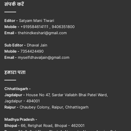
संपर्क करें
Editor -
Satyam Mani Tiwari
Mobile -
+919584614111 , 9406351800
Email -
thehindkeshari@gmail.com
Sub Editor -
Dhaval Jain
Mobile -
7354424490
Email -
myselfdhavaljain@gmail.com
हमारा पता
Chhattisgarh -
Jagdalpur -
House No 47, Sardar Vallabh Bhai Patel Ward,
Jagdalpur - 494001
Raipur -
Chaubey Colony, Raipur, Chhattisgarh
Madhya Pradesh -
Bhopal -
66, Retghat Road, Bhopal - 462001