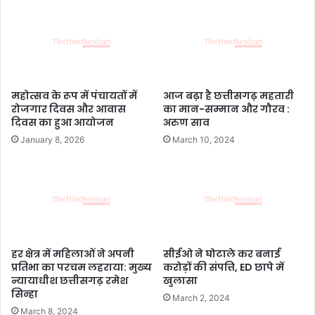
शु
u
भा
s
रं
t
Tags
जय श्री राम
भ
2
…
0
.
2
महोत्सव के रूप में पंचायतों में
आज बढ़ा है छत्तीसगढ़ महतारी
3
रोजगार दिवस और आवास
का मान-सम्मान और गौरव :
:
दिवस का हुआ आयोजन
अरुण साव
आ
January 8, 2026
March 10, 2024
ज
इ
न
रा
शि
यों
को
आ
हर क्षेत्र में महिलाओं ने अपनी
सीईओ ने घोटाले कर बनाई
र्थि
प्रतिभा का परचम लहराया: मुख्य
करोड़ों की संपत्ति, ED छापे में
क
न्यायाधीश छत्तीसगढ़ रमेश
खुलासा
सिन्हा
क्षे
March 2, 2024
त्र
March 8, 2024