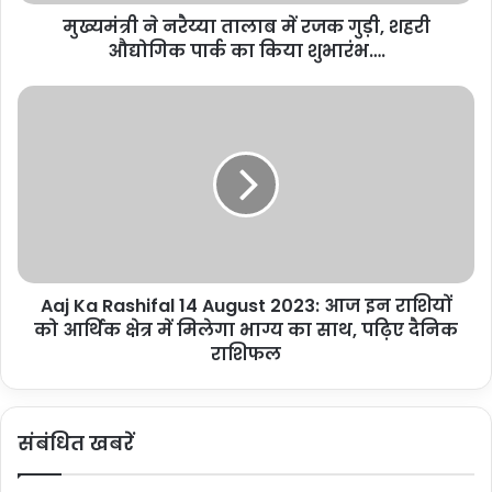
ता
मुख्यमंत्री ने नरैय्या तालाब में रजक गुड़ी, शहरी
शेयर करें :-
ला
औद्योगिक पार्क का किया शुभारंभ….
ब
More
में
र
A
ज
a
क
j
गु
K
ड़ी
a
,
R
श
a
ह
s
री
h
औ
Aaj Ka Rashifal 14 August 2023: आज इन राशियों
i
द्यो
को आर्थिक क्षेत्र में मिलेगा भाग्य का साथ, पढ़िए दैनिक
f
गि
a
राशिफल
क
l
पा
1
र्क
4
संबंधित खबरें
का
A
कि
u
या
g