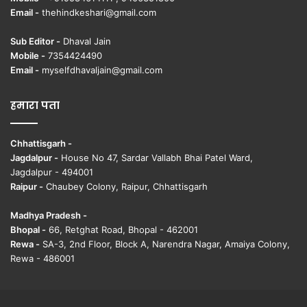
Email -
thehindkeshari@gmail.com
Sub Editor -
Dhaval Jain
Mobile -
7354424490
Email -
myselfdhavaljain@gmail.com
हमारा पता
Chhattisgarh -
Jagdalpur -
House No 47, Sardar Vallabh Bhai Patel Ward,
Jagdalpur - 494001
Raipur -
Chaubey Colony, Raipur, Chhattisgarh
Madhya Pradesh -
Bhopal -
66, Retghat Road, Bhopal - 462001
Rewa -
SA-3, 2nd Floor, Block A, Narendra Nagar, Amaiya Colony,
Rewa - 486001