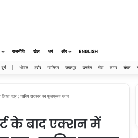
राजनीति
खेल
धर्म
और
ENGLISH
दुर्ग
|
भोपाल
इंदौर
ग्वालियर
जबलपुर
उज्जैन
रीवा
सागर
चंबल
ों को लिखा पत्र ; जानिए सरकार का फूलप्रूफ प्लान
ट के बाद एक्शन में