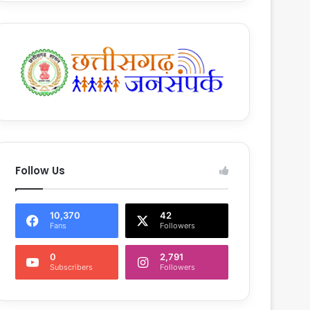
Follow Us
10,370
42
Fans
Followers
0
2,791
Subscribers
Followers