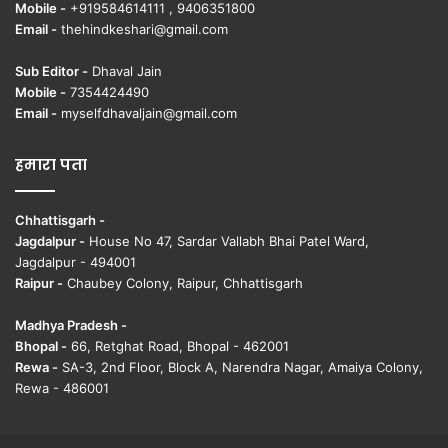
Mobile -
+919584614111 , 9406351800
Email -
thehindkeshari@gmail.com
Sub Editor -
Dhaval Jain
Mobile -
7354424490
Email -
myselfdhavaljain@gmail.com
हमारा पता
Chhattisgarh -
Jagdalpur -
House No 47, Sardar Vallabh Bhai Patel Ward,
Jagdalpur - 494001
Raipur -
Chaubey Colony, Raipur, Chhattisgarh
Madhya Pradesh -
Bhopal -
66, Retghat Road, Bhopal - 462001
Rewa -
SA-3, 2nd Floor, Block A, Narendra Nagar, Amaiya Colony,
Rewa - 486001