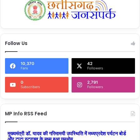
शेयर करें :-
More
Follow Us
10,370
42
Fans
Followers
0
2,791
Subscribers
Followers
MP Info RSS Feed