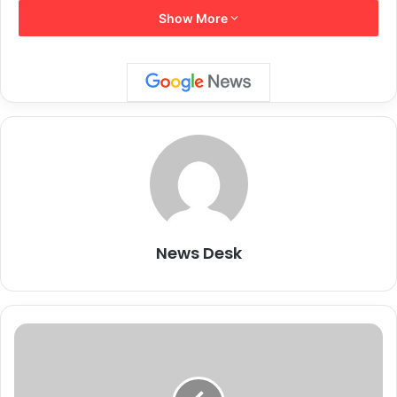
Show More
#WATCH
| Lok Janshakti Party
(Ramvilas) releases a list of
candidates for the upcoming Lok
Sabha Elections.
Party Chief Chirag Paswan to
News Desk
contest from Hajipur.
pic.twitter.com/qbZPzLQq4Y
M
a
h
— ANI (@ANI)
March 30, 2024
a