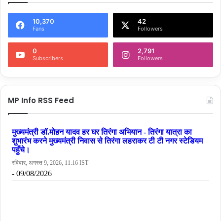
10,370
42
Fans
Followers
0
2,791
Subscribers
Followers
MP Info RSS Feed