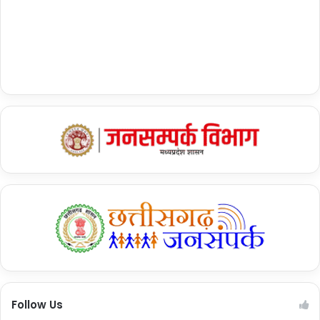
Tags
&nbsp;देवेंद्र फडणवीस
&nbsp;धनंजय मुंडे
&nbsp;महाराष्ट्र न्यूज
Devendra Fadnavis
Dhananjay Munde
maharashtra news
mahayuti sarkar
महायुति सरकार
Follow Us