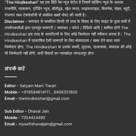
“The Hindkeshari”
यह एक हिंदी वेब न्यूज़ पोर्टल है जिसमें ब्रेकिंग न्यूज़ के अलावा
राजनीति, प्रशासन, ट्रेंडिंग न्यूज, बॉलीवुड, खेल जगत, लाइफस्टाइल, बिजनेस, सेहत, ब्यूटी,
रोजगार तथा टेक्नोलॉजी से संबंधित खबरें पोस्ट की जाती है।
Disclaimer -
समाचार से सम्बंधित किसी भी तरह के विवाद के लिए साइट के कुछ तत्वों में
उपयोगकर्ताओं द्वारा प्रस्तुत सामग्री ( समाचार / फोटो / विडियो आदि ) शामिल होगी The
Hindkeshari इस तरह के सामग्रियों के लिए कोई ज़िम्मेदार नहीं स्वीकार करता है। The
Hindkeshari में प्रकाशित ऐसी सामग्री के लिए संवाददाता / खबर देने वाला स्वयं
जिम्मेदार होगा, The Hindkeshari या उसके स्वामी, मुद्रक, प्रकाशक, संपादक की कोई
भी जिम्मेदारी नहीं होगी. सभी विवादों का न्यायक्षेत्र जगदलपुर होगा
संपर्क करें
Editor -
Satyam Mani Tiwari
Mobile -
+919584614111 , 9406351800
Email -
thehindkeshari@gmail.com
Sub Editor -
Dhaval Jain
Mobile -
7354424490
Email -
myselfdhavaljain@gmail.com