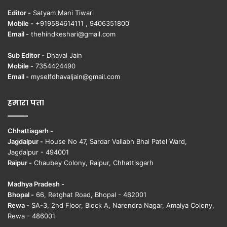
Editor -
Satyam Mani Tiwari
Mobile -
+919584614111 , 9406351800
Email -
thehindkeshari@gmail.com
Sub Editor -
Dhaval Jain
Mobile -
7354424490
Email -
myselfdhavaljain@gmail.com
हमारा पता
Chhattisgarh -
Jagdalpur -
House No 47, Sardar Vallabh Bhai Patel Ward,
Jagdalpur - 494001
Raipur -
Chaubey Colony, Raipur, Chhattisgarh
Madhya Pradesh -
Bhopal -
66, Retghat Road, Bhopal - 462001
Rewa -
SA-3, 2nd Floor, Block A, Narendra Nagar, Amaiya Colony,
Rewa - 486001