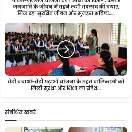
पीएम-जनमन योजना बनी आशा की किरण: कमार
जनजाति के जीवन में बहने लगी बदलाव की बयार,
ना
ब
मिल रहा सुरक्षित जीवन और सुनहरा भविष्य…..
नी
आ
बे
शा
टी
की
ब
कि
चा
र
ओ
ण
-
:
बे
क
टी
मा
प
र
बेटी बचाओ-बेटी पढ़ाओ योजना के तहत बालिकाओं को
ढ़ा
ज
मिली सुरक्षा और शिक्षा का संदेश….
ओ
न
यो
जा
ज
ति
ना
संबंधित खबरें
के
के
जी
त
व
ह
न
त