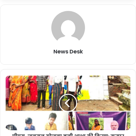
प्रकार की लापरवाही बर्दाश्त नहीं की जाएगी। हॉस्टल, आश्रम और गांवों में
मच्छरदानी के उपयोग को प्रोत्साहित करना जरूरी है।
उन्होंने मलेरिया नियंत्रण के लिए फील्ड में जाकर जागरूकता फैलाने और चिकित्सा
कार्यों को और अधिक सघन करने के निर्देश दिए। डॉ. शुक्ला ने सभी अधिकारियों
से कहा कि वे योजनाओं के प्रभावी क्रियान्वयन हेतु पूरी मेहनत, पारदर्शिता और
News Desk
आपसी समन्वय से कार्य करें। उन्होंने कहा कि शासन की मंशा है कि योजनाओं का
लाभ अंतिम व्यक्ति तक पहुंचे और इसके लिए जमीनी स्तर पर ठोस कार्यवाही जरूरी
है।
पी
ए
यह भी पढ़ें :-
खेल युवाओं में साहस, शक्ति और दृढ़ संकल्प का विकास
म
करते हैं : मुख्यमंत्री विष्णु देव साय….
-
ज
न
शेयर करें :-
म
न
More
यो
ज