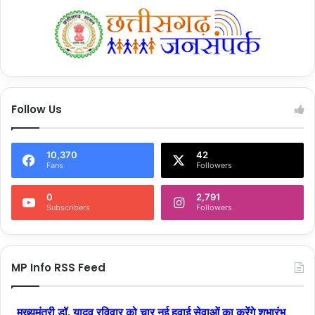
Follow Us
10,370
42
Fans
Followers
0
2,791
Subscribers
Followers
MP Info RSS Feed