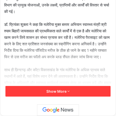
विभाग की प्रमुख योजनाओं, उनके लक्ष्यों, प्राप्तियों और कार्यों की विस्तार से चर्चा
की गई।
डॉ. प्रियंका शुक्ला ने कहा कि मलेरिया मुक्त बस्तर अभियान स्वास्थ्य मंत्री श्री
श्याम बिहारी जायसवाल की प्राथमिकता वाले कार्यों में से एक है और मलेरिया को
खत्म करने लिये शासन हर संभव प्रयास कर रही है। मलेरिया पैरासाइट को खत्म
करने के लिए शत प्रतिशत जनसंख्या का स्क्रीनिंग करना अनिवार्य है। उन्होंने
निर्देश दिया कि मलेरिया पॉजिटिव मरीज के ठीक हो जाने के बाद 1 महीने पश्चात
फिर से उस मरीज का फॉलो अप करके ब्लड सैंपल लेकर जांच किया जाए।
साथ ही छिन्दगढ़ और कोंटा विकासखंड के गांव मलेरिया के अधिक प्रभाव वाले
स्थानों में आते हैं, यहां विशेष ध्यान देने की आवश्यकता है। उन्होंने निर्देश दिया कि
फील्ड के अधिकारी और स्वास्थ्य कार्यकर्ता लगातार क्षेत्र का भ्रमण करें और बुखार
से पीड़ित व्यक्ति का मलेरिया जांच भी करना सुनिश्चित करें।
Show More
डॉ. शुक्ला ने जानकारी देते हुए कहा कि जल्द ही स्वास्थ्य मंत्री श्री श्याम बिहारी
जायसवाल भी मलेरिया मुक्त अभियान की तैयारियों और कार्यों का जायजा लेने के
लिए बस्तर संभाग का भ्रमण करेंगे। उन्होंने कहा कि इस अभियान में किसी भी