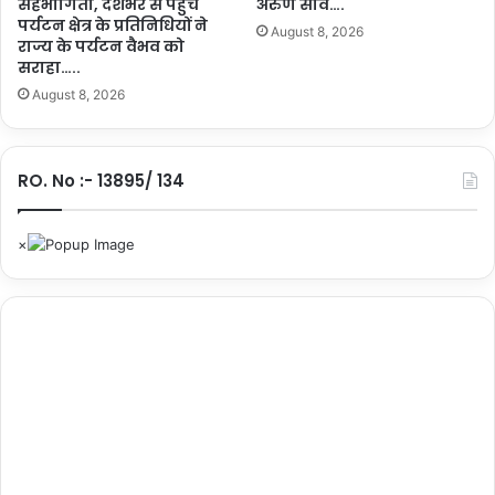
सहभागिता, देशभर से पहुंचे
अरुण साव….
क्षि
पर्यटन क्षेत्र के प्रतिनिधियों ने
त
August 8, 2026
राज्य के पर्यटन वैभव को
जी
सराहा…..
व
August 8, 2026
न
औ
र
सु
RO. No :- 13895/ 134
न
ह
रा
भ
वि
ष्य
…
.
.