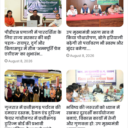
में
बा
ब
लि
ह
का
ने
ओं
ल
को
पीडीएस प्रणाली में पारदर्शिता के
उप मुख्यमंत्री अरुण साव ने
गी
मि
लिए राज्य सरकार की बड़ी
किया पौधारोपण, बोले हरियाली
ब
ली
पहल- रायपुर, दुर्ग और
बढ़ेगी तो पर्यावरण भी स्वस्थ और
द
सु
बिलासपुर में तीन ‘अन्नपूर्ति ग्रेन
सुंदर बनेगा….
ला
र
एटीएम‘ का शुभारंभ…
August 8, 2026
व
क्षा
August 8, 2026
की
औ
ब
र
या
शि
र
क्षा
,
का
मि
सं
ल
दे
र
श
गुजरात में छत्तीसगढ़ पर्यटन की
भविष्य की जरूरतों को ध्यान में
हा
दमदार दस्तक, ट्रैवल एंड टूरिज्म
रखकर दूरदर्शी कार्ययोजना
…
फेयर गांधीनगर में छत्तीसगढ़
बनाएं, विकास कार्यों में तेजी
सु
.
टूरिज्म बोर्ड की प्रभावी
और गुणवत्ता हो: उप मुख्यमंत्री
र