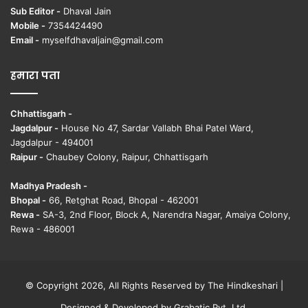
Sub Editor -
Dhaval Jain
Mobile -
7354424490
Email -
myselfdhavaljain@gmail.com
हमारा पता
Chhattisgarh -
Jagdalpur -
House No 47, Sardar Vallabh Bhai Patel Ward,
Jagdalpur - 494001
Raipur -
Chaubey Colony, Raipur, Chhattisgarh
Madhya Pradesh -
Bhopal -
66, Retghat Road, Bhopal - 462001
Rewa -
SA-3, 2nd Floor, Block A, Narendra Nagar, Amaiya Colony,
Rewa - 486001
© Copyright 2026, All Rights Reserved by The Hindkeshari |
Designed & Developed by
Grabatic Pvt. Ltd.