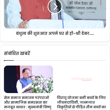
स्व
की
प्र
शु
क
रू
र
आ
णों
त
के
अ
नि
बंधुत्व की शुरूआत अपने घर से हो-श्री डेका…..
प
रा
ने
क
घ
र
र
संबंधित खबरें
ण
से
के
हो
लि
-
ए
श्री
च
डे
ले
का
गा
…
अ
.
भि
.
सेन समाज सनातन परंपराओं
चिरायु योजना बनी बच्चों के लिए
या
और सामाजिक समरसता का
जीवनदायिनी, जन्मजात
न
मजबूत आधार : मुख्यमंत्री विष्णु
विकृतियों से पीड़ित तीन बच्चों का
.