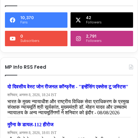
10,370
42
Fans
Followers
0
2,791
Subscribers
Followers
MP Info RSS Feed