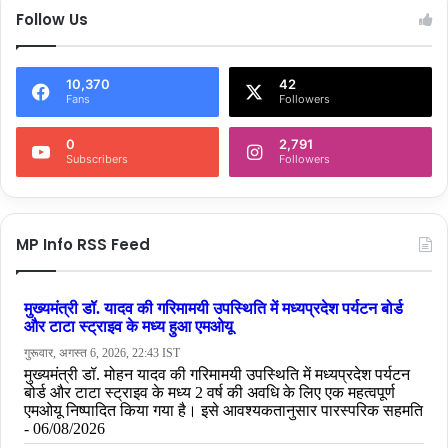
Follow Us
10,370
42
Fans
Followers
0
2,791
Subscribers
Followers
MP Info RSS Feed