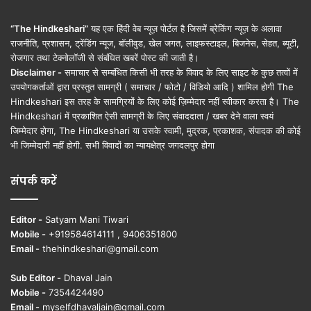
“The Hindkeshari”
यह एक हिंदी वेब न्यूज़ पोर्टल है जिसमें ब्रेकिंग न्यूज़ के अलावा
राजनीति, प्रशासन, ट्रेंडिंग न्यूज, बॉलीवुड, खेल जगत, लाइफस्टाइल, बिजनेस, सेहत, ब्यूटी,
रोजगार तथा टेक्नोलॉजी से संबंधित खबरें पोस्ट की जाती है।
Disclaimer -
समाचार से सम्बंधित किसी भी तरह के विवाद के लिए साइट के कुछ तत्वों में
उपयोगकर्ताओं द्वारा प्रस्तुत सामग्री ( समाचार / फोटो / विडियो आदि ) शामिल होगी The
Hindkeshari इस तरह के सामग्रियों के लिए कोई ज़िम्मेदार नहीं स्वीकार करता है। The
Hindkeshari में प्रकाशित ऐसी सामग्री के लिए संवाददाता / खबर देने वाला स्वयं
जिम्मेदार होगा, The Hindkeshari या उसके स्वामी, मुद्रक, प्रकाशक, संपादक की कोई
भी जिम्मेदारी नहीं होगी. सभी विवादों का न्यायक्षेत्र जगदलपुर होगा
संपर्क करें
Editor -
Satyam Mani Tiwari
Mobile -
+919584614111 , 9406351800
Email -
thehindkeshari@gmail.com
Sub Editor -
Dhaval Jain
Mobile -
7354424490
Email -
myselfdhavaljain@gmail.com