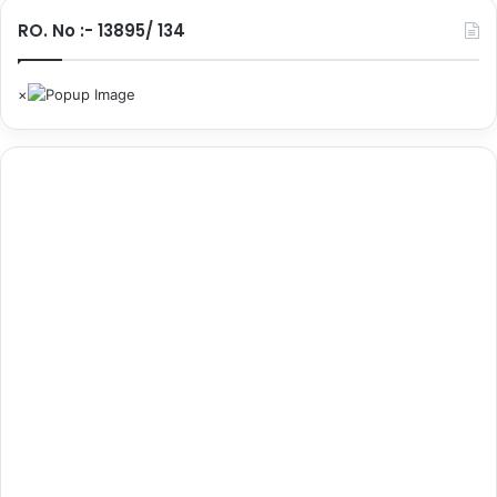
…
RO. No :- 13895/ 134
.