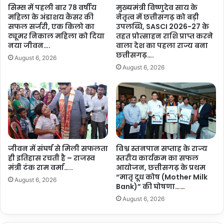
र
व
सिम्स में पहली बार 78 वर्षीय
मुख्यमंत्री विष्णुदेव साय के
सा
शु
महिला के अंडाशय कैंसर की
नेतृत्व में छत्तीसगढ़ को बड़ी
र्थ
क्ला
सफल सर्जरी, एक किलो का
उपलब्धि, SASCI 2026-27 के
क
ने
ट्यूमर निकाल महिला को दिया
तहत प्रोत्साहन राशि प्राप्त करने
वि
उ
नया जीवन….
वाला देश का पहला राज्य बना
म
प
छत्तीसगढ़….
August 6, 2026
र्श
मु
August 6, 2026
…
ख्य
.
मं
त्री
वि
ज
य
श
जीवन में संघर्ष से मिली सफलता
विश्व स्तनपान सप्ताह के राज्य
र्मा
ही इतिहास रचती है – राजस्व
स्तरीय कार्यक्रम का सफल
से
मंत्री टंक राम वर्मा…..
आयोजन, छत्तीसगढ़ के प्रथम
की
“मातृ दूध कोष (Mother Milk
सौ
August 6, 2026
Bank)” की घोषणा……
ज
August 6, 2026
न्य
भें
ट