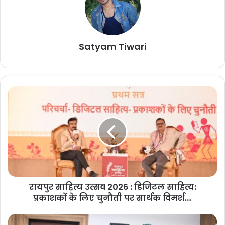
शेयर करें :-
More
Satyam Tiwari
रा
य
पु
र
सा
हि
त्य
उ
त्स
रायपुर साहित्य उत्सव 2026 : डिजिटल साहित्य:
व
प्रकाशकों के लिए चुनौती पर सार्थक विमर्श….
2
0
2
रा