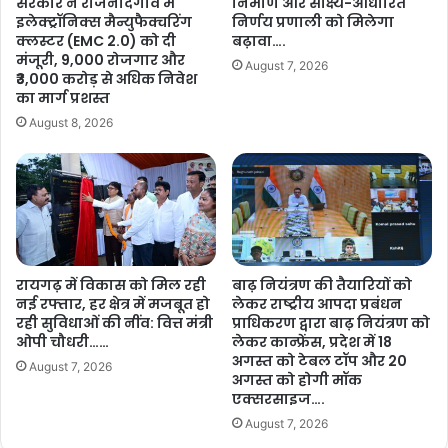
सरकार ने राजनांदगांव में
निर्माण और साक्ष्य-आधारित
कि
इलेक्ट्रॉनिक्स मैन्युफैक्चरिंग
निर्णय प्रणाली को मिलेगा
सा
क्लस्टर (EMC 2.0) को दी
बढ़ावा….
मंजूरी, 9,000 रोजगार और
नों
August 7, 2026
₹3,000 करोड़ से अधिक निवेश
को
का मार्ग प्रशस्त
ब
हु
August 8, 2026
आ
या
मी
ला
भ
…
.
रायगढ़ में विकास को मिल रही
बाढ़ नियंत्रण की तैयारियों को
.
नई रफ्तार, हर क्षेत्र में मजबूत हो
लेकर राष्ट्रीय आपदा प्रबंधन
रही सुविधाओं की नींव: वित्त मंत्री
प्राधिकरण द्वारा बाढ़ नियंत्रण को
ओपी चौधरी……
लेकर कान्फ्रेंस, प्रदेश में 18
अगस्त को टेबल टॉप और 20
August 7, 2026
अगस्त को होगी मॉक
एक्सरसाइज….
August 7, 2026