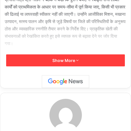
कार्यों को प्राथमिकता के आधार पर समय-सीमा में पूर्ण किया जाए, किसी भी प्रकार
की ढिलाई या लापरवाही स्वीकार नहीं की जाएगी। उन्होंने आजीविका मिशन, मखाना
उत्पादन, मत्स्य पालन और कृषि से जुड़े विषयों पर जिले की परिस्थितियों के अनुरूप
ठोस और व्यावहारिक रणनीति तैयार करने के निर्देश दिए। प्राकृतिक खेती की
संभावनाओं को रेखांकित करते हुए इसे व्यापक रूप से बढ़ावा देने पर जोर दिया
गया।
मंत्री श्री नेताम ने कृषि विभाग की समीक्षा के दौरान कहा कि इस जिले की जलवायु
Show More
नकदी फसलों के लिए अत्यंत अनुकूल है। उन्होंने किसानों को पारंपरिक खेती के
साथ-साथ उद्यानिकी, दलहन-तिलहन, सब्जी एवं अन्य नकदी फसलों की ओर
प्रोत्साहित करने के निर्देश दिए। मखाना की खेती को जिले के लिए संभावनाशील
बताते हुए इसे पायलट प्रोजेक्ट के रूप में प्रारंभ करने तथा कृषि विभाग एवं कृषि
विज्ञान केंद्र को संयुक्त रूप से तिल एवं अरहर की खेती को बढ़ावा देने के लिए
वैज्ञानिक कार्ययोजना तैयार करने के निर्देश दिए।
मंत्री श्री नेताम ने पशुधन विकास एवं मत्स्य पालन विभाग की समीक्षा में उन्होंने
कुक्कुट पालन, बकरी पालन, सूकर पालन और मत्स्य पालन को ग्रामीण आय बढ़ाने