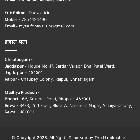
Sub Editor -
Dhaval Jain
Mobile -
7354424490
Email -
myselfdhavaljain@gmail.com
हमारा पता
Chhattisgarh -
Jagdalpur -
House No 47, Sardar Vallabh Bhai Patel Ward,
Jagdalpur - 494001
Raipur -
Chaubey Colony, Raipur, Chhattisgarh
Madhya Pradesh -
Bhopal -
66, Retghat Road, Bhopal - 462001
Rewa -
SA-3, 2nd Floor, Block A, Narendra Nagar, Amaiya Colony,
Rewa - 486001
© Copyright 2026, All Rights Reserved by The Hindkeshari |