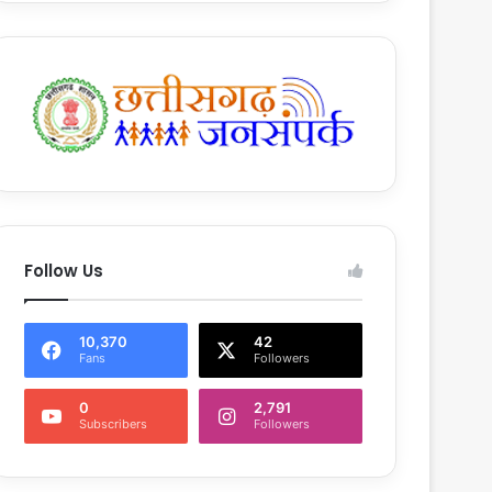
Follow Us
10,370
42
Fans
Followers
0
2,791
Subscribers
Followers