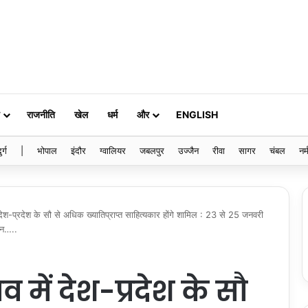
राजनीति
खेल
धर्म
और
ENGLISH
ुर्ग
|
भोपाल
इंदौर
ग्वालियर
जबलपुर
उज्जैन
रीवा
सागर
चंबल
नर्
ं देश-प्रदेश के सौ से अधिक ख्यातिप्राप्त साहित्यकार होंगे शामिल : 23 से 25 जनवरी
जन…..
व में देश-प्रदेश के सौ