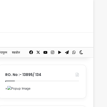
Facebook
X
YouTube
Instagram
Google Play
Telegram
WhatsApp
Switch skin
मदापुरम
शहडोल
RO. No :- 13895/ 134