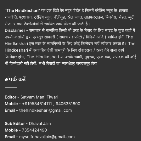
“The Hindkeshari”
यह एक हिंदी वेब न्यूज़ पोर्टल है जिसमें ब्रेकिंग न्यूज़ के अलावा
राजनीति, प्रशासन, ट्रेंडिंग न्यूज, बॉलीवुड, खेल जगत, लाइफस्टाइल, बिजनेस, सेहत, ब्यूटी,
रोजगार तथा टेक्नोलॉजी से संबंधित खबरें पोस्ट की जाती है।
Disclaimer -
समाचार से सम्बंधित किसी भी तरह के विवाद के लिए साइट के कुछ तत्वों में
उपयोगकर्ताओं द्वारा प्रस्तुत सामग्री ( समाचार / फोटो / विडियो आदि ) शामिल होगी The
Hindkeshari इस तरह के सामग्रियों के लिए कोई ज़िम्मेदार नहीं स्वीकार करता है। The
Hindkeshari में प्रकाशित ऐसी सामग्री के लिए संवाददाता / खबर देने वाला स्वयं
जिम्मेदार होगा, The Hindkeshari या उसके स्वामी, मुद्रक, प्रकाशक, संपादक की कोई
भी जिम्मेदारी नहीं होगी. सभी विवादों का न्यायक्षेत्र जगदलपुर होगा
संपर्क करें
Editor -
Satyam Mani Tiwari
Mobile -
+919584614111 , 9406351800
Email -
thehindkeshari@gmail.com
Sub Editor -
Dhaval Jain
Mobile -
7354424490
Email -
myselfdhavaljain@gmail.com