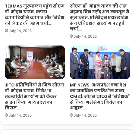
स
हा
TEXMAS मुख्यालय पहुंचे सीएम
सीएम डॉ. मोहन यादव की शेख
रो
ई
डॉ. मोहन यादव, कपड़ा
अहमद बिन सईद अल मकतूम से
व
टे
व्यापारियों से व्यापार और निवेश
मुलाकात, एमिरेट्स एयरलाइंस
र
क
को लेकर की अहम चर्चा…
संग एविएशन सहयोग पर हुई
में
सु
चर्चा….
July 14, 2025
पु
वि
July 14, 2025
ष्प
धा
अ
ओं
र्पि
से
त
यु
कि
क्त
ए
का
,
म
दे
धे
JITO प्रतिनिधियों से मिले सीएम
MP NEWS: मध्यप्रदेश बना देश
श
डॉ. मोहन यादव, निवेश व
का सर्वाधिक प्रगतिशील राज्य,
नु
वा
तकनीकी सहयोग को लेकर
CM डॉ. मोहन यादव ने निवेशकों
गौ
साझा किया मध्यप्रदेश का
से किया भरोसेमंद निवेश का
सि
-
विजन….
आह्वान….
यों
शा
की
July 14, 2025
July 14, 2025
ला
सु
का
ख
कि
-
या