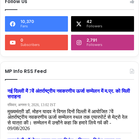
Follow Us
10,370
42
Fans
Followers
0
2,791
Subscribers
Followers
MP Info RSS Feed