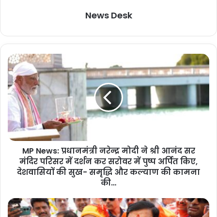
News Desk
M
P
N
e
w
s
:
प्र
धा
MP News: प्रधानमंत्री नरेन्द्र मोदी ने श्री आनंद सर
न
मंदिर परिसर में दर्शन कर सरोवर में पुष्प अर्पित किए,
मं
त्री
देशवासियों की सुख- समृद्धि और कल्याण की कामना
न
की…
रे
न्द्र
M
मो
P