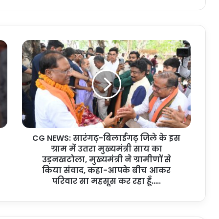
C
G
N
E
W
S
:
सा
रं
CG NEWS: सारंगढ़-बिलाईगढ़ जिले के इस
ग
ग्राम में उतरा मुख्यमंत्री साय का
ढ़
-
उड़नखटोला, मुख्यमंत्री ने ग्रामीणों से
बि
किया संवाद, कहा-आपके बीच आकर
ला
परिवार सा महसूस कर रहा हूँ…..
ई
ग
ढ़