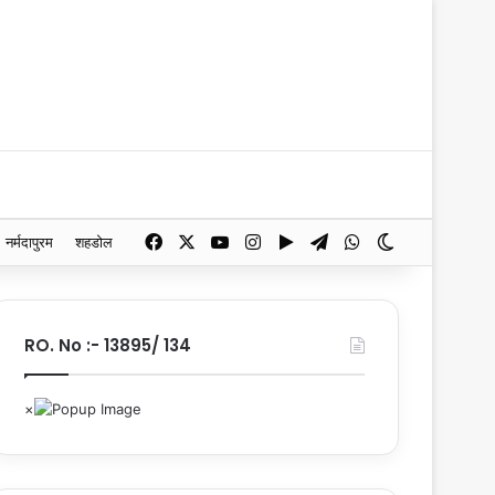
Facebook
X
YouTube
Instagram
Google Play
Telegram
WhatsApp
Switch skin
नर्मदापुरम
शहडोल
RO. No :- 13895/ 134