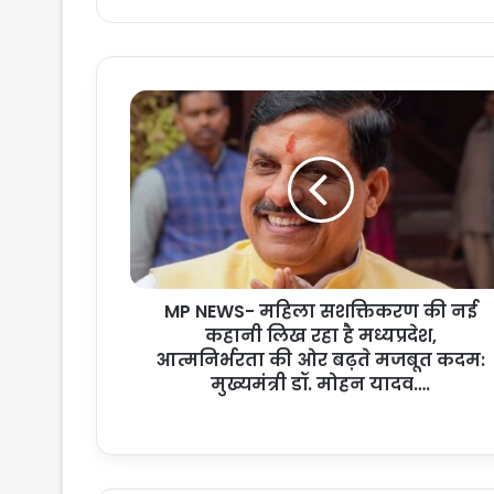
M
P
N
E
W
S
-
म
हि
MP NEWS- महिला सशक्तिकरण की नई
ला
कहानी लिख रहा है मध्यप्रदेश,
स
श
आत्मनिर्भरता की ओर बढ़ते मजबूत कदम:
क्ति
मुख्यमंत्री डॉ. मोहन यादव….
क
र
ण
की