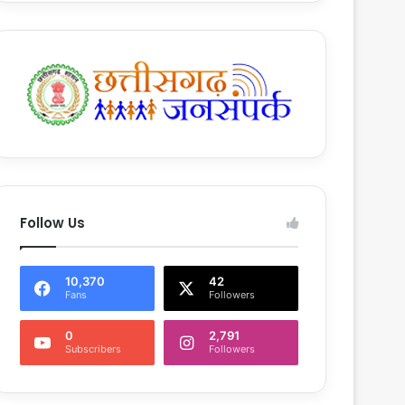
Follow Us
10,370
42
Fans
Followers
0
2,791
Subscribers
Followers