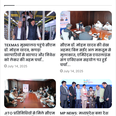
कें
द
रोबोटिक्स लैब की स्थापना की जा रही है। 458 पीएमश्री विद्यालयों में
द्र
न
अटल टिंकेरिंग लेब स्थापित की जा रही है। बैठक में फर्नीचर व्यवस्था के
से
शी
संबंध में भी चर्चा की गई।
6
ल
गि
प
शेयर करें :-
द्ध
ह
प्रा
More
ल
कृ
सु
TEXMAS मुख्यालय पहुंचे सीएम
सीएम डॉ. मोहन यादव की शेख
ति
शा
डॉ. मोहन यादव, कपड़ा
अहमद बिन सईद अल मकतूम से
क
स
व्यापारियों से व्यापार और निवेश
मुलाकात, एमिरेट्स एयरलाइंस
वा
न
को लेकर की अहम चर्चा…
संग एविएशन सहयोग पर हुई
ता
ति
चर्चा….
July 14, 2025
व
हा
July 14, 2025
र
र
ण
ज
में
न
छो
क
ड़े
ल्या
ग
ण
ए
औ
:
र
JITO प्रतिनिधियों से मिले सीएम
MP NEWS: मध्यप्रदेश बना देश