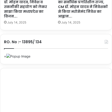
मु
डॉ. मोहन यादव, निवेश व
का सर्वाधिक प्रगतिशील राज्य,
पा
ख्य
तकनीकी सहयोग को लेकर
CM डॉ. मोहन यादव ने निवेशकों
र
साझा किया मध्यप्रदेश का
से किया भरोसेमंद निवेश का
मं
द
विजन….
आह्वान….
त्री
र्शी
डॉ
July 14, 2025
July 14, 2025
प्र
.
शा
या
स
द
न
RO. No :- 13895/ 134
व
की
…
दि
शा
में
मी
ल
का
प
त्थ
र
सा
बि
त
…