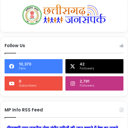
Follow Us
10,370
42
Fans
Followers
0
2,791
Subscribers
Followers
MP Info RSS Feed