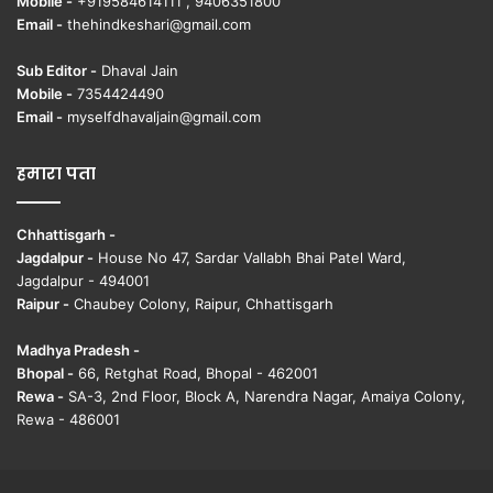
Mobile -
+919584614111 , 9406351800
Email -
thehindkeshari@gmail.com
Sub Editor -
Dhaval Jain
Mobile -
7354424490
Email -
myselfdhavaljain@gmail.com
हमारा पता
Chhattisgarh -
Jagdalpur -
House No 47, Sardar Vallabh Bhai Patel Ward,
Jagdalpur - 494001
Raipur -
Chaubey Colony, Raipur, Chhattisgarh
Madhya Pradesh -
Bhopal -
66, Retghat Road, Bhopal - 462001
Rewa -
SA-3, 2nd Floor, Block A, Narendra Nagar, Amaiya Colony,
Rewa - 486001