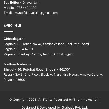
Sub Editor -
Dhaval Jain
Mobile -
7354424490
Email -
myselfdhavaljain@gmail.com
हमारा पता
Chhattisgarh -
Jagdalpur -
House No 47, Sardar Vallabh Bhai Patel Ward,
Jagdalpur - 494001
Raipur -
Chaubey Colony, Raipur, Chhattisgarh
Madhya Pradesh -
Bhopal -
66, Retghat Road, Bhopal - 462001
Rewa -
SA-3, 2nd Floor, Block A, Narendra Nagar, Amaiya Colony,
Rewa - 486001
© Copyright 2026, All Rights Reserved by The Hindkeshari |
Designed & Developed by
Grabatic Pvt. Ltd.