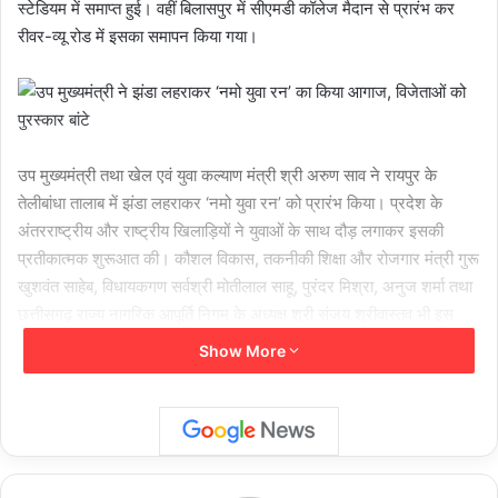
स्टेडियम में समाप्त हुई। वहीं बिलासपुर में सीएमडी कॉलेज मैदान से प्रारंभ कर
रीवर-व्यू रोड में इसका समापन किया गया।
उप मुख्यमंत्री तथा खेल एवं युवा कल्याण मंत्री श्री अरुण साव ने रायपुर के
तेलीबांधा तालाब में झंडा लहराकर ‘नमो युवा रन’ को प्रारंभ किया। प्रदेश के
अंतरराष्ट्रीय और राष्ट्रीय खिलाड़ियों ने युवाओं के साथ दौड़ लगाकर इसकी
प्रतीकात्मक शुरूआत की। कौशल विकास, तकनीकी शिक्षा और रोजगार मंत्री गुरू
खुशवंत साहेब, विधायकगण सर्वश्री मोतीलाल साहू, पुरंदर मिश्रा, अनुज शर्मा तथा
छत्तीसगढ़ राज्य नागरिक आपूर्ति निगम के अध्यक्ष श्री संजय श्रीवास्तव भी इस
दौरान उपस्थित थे।
Show More
उप मुख्यमंत्री श्री अरुण साव ने ‘नमो युवा रन’ का शुभारंभ करते हुए कहा कि देश