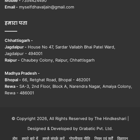
Mobile -
7354424490
Email -
myselfdhavaljain@gmail.com
हमारा पता
Chhattisgarh -
Jagdalpur -
House No 47, Sardar Vallabh Bhai Patel Ward,
Jagdalpur - 494001
Raipur -
Chaubey Colony, Raipur, Chhattisgarh
Madhya Pradesh -
Bhopal -
66, Retghat Road, Bhopal - 462001
Rewa -
SA-3, 2nd Floor, Block A, Narendra Nagar, Amaiya Colony,
Rewa - 486001
© Copyright 2026, All Rights Reserved by The Hindkeshari |
Designed & Developed by
Grabatic Pvt. Ltd.
होम
हमारे बारे में
हमसे संपर्क करें
गोपनीयता नीति
नियम एवं शर्तें
विज्ञापन