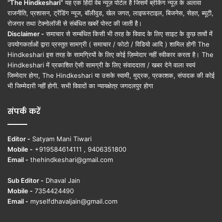
“The Hindkeshari”
यह एक हिंदी वेब न्यूज़ पोर्टल है जिसमें ब्रेकिंग न्यूज़ के अलावा
राजनीति, प्रशासन, ट्रेंडिंग न्यूज, बॉलीवुड, खेल जगत, लाइफस्टाइल, बिजनेस, सेहत, ब्यूटी,
रोजगार तथा टेक्नोलॉजी से संबंधित खबरें पोस्ट की जाती है।
Disclaimer -
समाचार से सम्बंधित किसी भी तरह के विवाद के लिए साइट के कुछ तत्वों में
उपयोगकर्ताओं द्वारा प्रस्तुत सामग्री ( समाचार / फोटो / विडियो आदि ) शामिल होगी The
Hindkeshari इस तरह के सामग्रियों के लिए कोई ज़िम्मेदार नहीं स्वीकार करता है। The
Hindkeshari में प्रकाशित ऐसी सामग्री के लिए संवाददाता / खबर देने वाला स्वयं
जिम्मेदार होगा, The Hindkeshari या उसके स्वामी, मुद्रक, प्रकाशक, संपादक की कोई
भी जिम्मेदारी नहीं होगी. सभी विवादों का न्यायक्षेत्र जगदलपुर होगा
संपर्क करें
Editor -
Satyam Mani Tiwari
Mobile -
+919584614111 , 9406351800
Email -
thehindkeshari@gmail.com
Sub Editor -
Dhaval Jain
Mobile -
7354424490
Email -
myselfdhavaljain@gmail.com