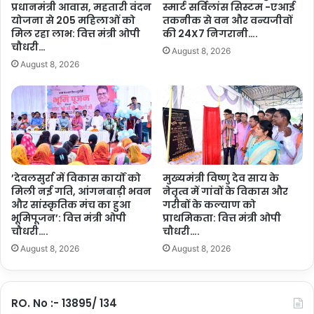
प्रधानमंत्री आवास, महतारी वंदन
स्मार्ट सर्विलांस सिस्टम -एआई
वि
शा
योजना से 205 महिलाओं को
तकनीक से वन और वन्यजीवों
ज
दी
मिल रहा लाभ: वित्त मंत्री ओपी
की 24X7 निगरानी….
य
के
चौधरी…
August 8, 2026
श
लि
August 8, 2026
र्मा
ए
…
मि
.
ला
.
2
0
ह
जा
र
’देवलसुर्रा में विकास कार्यों को
मुख्यमंत्री विष्णु देव साय के
मिली नई गति, आंगनबाड़ी भवन
नेतृत्व में गांवों के विकास और
का
और सांस्कृतिक मंच का हुआ
गरीबों के कल्याण को
त
भूमिपूजन’: वित्त मंत्री ओपी
प्राथमिकता: वित्त मंत्री ओपी
त्का
चौधरी….
चौधरी….
ली
August 8, 2026
August 8, 2026
क
स
हा
य
RO. No :- 13895/ 134
ता