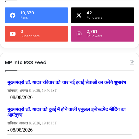
10,370
42
Fans
Followers
0
2,791
Subscribers
Followers
MP Info RSS Feed