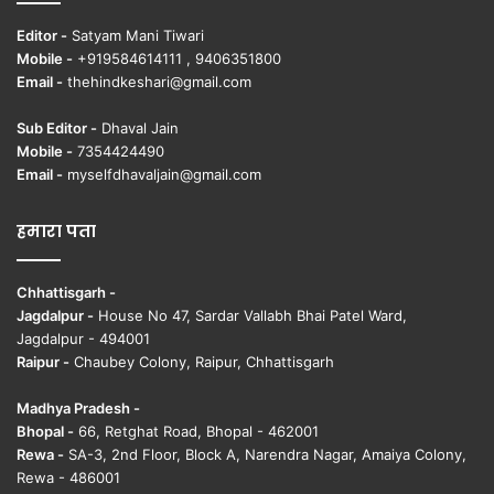
Editor -
Satyam Mani Tiwari
Mobile -
+919584614111 , 9406351800
Email -
thehindkeshari@gmail.com
Sub Editor -
Dhaval Jain
Mobile -
7354424490
Email -
myselfdhavaljain@gmail.com
हमारा पता
Chhattisgarh -
Jagdalpur -
House No 47, Sardar Vallabh Bhai Patel Ward,
Jagdalpur - 494001
Raipur -
Chaubey Colony, Raipur, Chhattisgarh
Madhya Pradesh -
Bhopal -
66, Retghat Road, Bhopal - 462001
Rewa -
SA-3, 2nd Floor, Block A, Narendra Nagar, Amaiya Colony,
Rewa - 486001