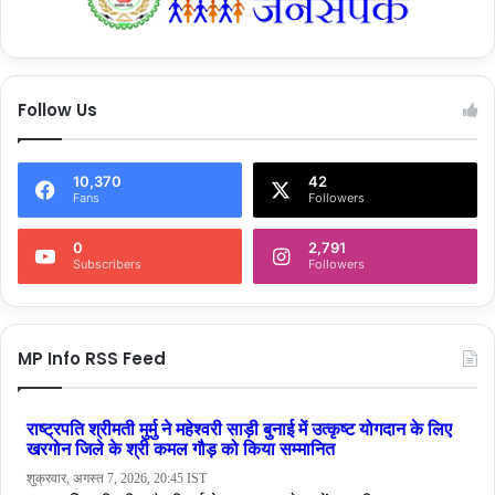
Follow Us
10,370
42
Fans
Followers
0
2,791
Subscribers
Followers
MP Info RSS Feed