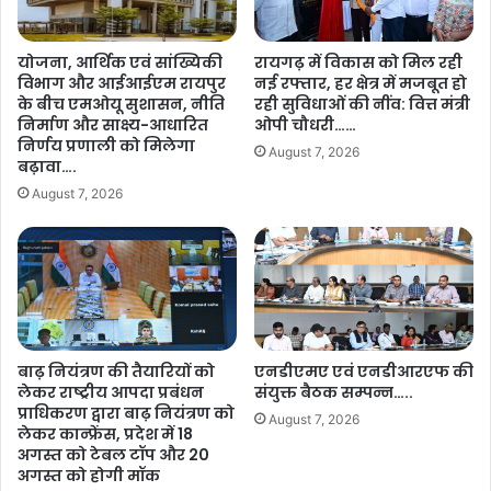
ज
ज
यं
के
ती
योजना, आर्थिक एवं सांख्यिकी
रायगढ़ में विकास को मिल रही
प्र
प
विभाग और आईआईएम रायपुर
नई रफ्तार, हर क्षेत्र में मजबूत हो
ति
र
के बीच एमओयू सुशासन, नीति
रही सुविधाओं की नींव: वित्त मंत्री
नि
1
निर्माण और साक्ष्य-आधारित
ओपी चौधरी……
धि
1
निर्णय प्रणाली को मिलेगा
August 7, 2026
मं
5
बढ़ावा….
ड
श
August 7, 2026
ल
ह
के
रों
स
में
द
अ
स्यों
ट
ने
ल
सौ
प
ज
बाढ़ नियंत्रण की तैयारियों को
एनडीएमए एवं एनडीआरएफ की
रि
न्य
लेकर राष्ट्रीय आपदा प्रबंधन
संयुक्त बैठक सम्पन्न…..
स
प्राधिकरण द्वारा बाढ़ नियंत्रण को
मु
रों
August 7, 2026
लेकर कान्फ्रेंस, प्रदेश में 18
ला
का
अगस्त को टेबल टॉप और 20
का
लो
अगस्त को होगी मॉक
त
का