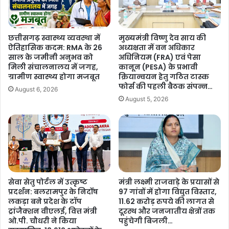
5
र्मा
ला
ने
ख
कि
छत्तीसगढ़ स्वास्थ्य व्यवस्था में
मुख्यमंत्री विष्णु देव साय की
रु
या
ऐतिहासिक कदम: RMA के 26
अध्यक्षता में वन अधिकार
प
आ
साल के जमीनी अनुभव को
अधिनियम (FRA) एवं पेसा
ए
त्मी
मिली संचालनालय में जगह,
कानून (PESA) के प्रभावी
…
य
ग्रामीण स्वास्थ्य होगा मजबूत
क्रियान्वयन हेतु गठित टास्क
.
सं
फोर्स की पहली बैठक संपन्न…
August 6, 2026
वा
August 5, 2026
द
,
सा
थ
बै
ठ
क
सेवा सेतु पोर्टल में उत्कृष्ट
मंत्री लक्ष्मी राजवाड़े के प्रयासों से
र
प्रदर्शन: बलरामपुर के निर्दोष
97 गांवों में होगा विद्युत विस्तार,
कि
लकड़ा बने प्रदेश के टॉप
11.62 करोड़ रुपये की लागत से
या
ट्रांजैक्शन वीएलई, वित्त मंत्री
दूरस्थ और जनजातीय क्षेत्रों तक
सु
ओ.पी. चौधरी ने किया
पहुंचेगी बिजली…
ब