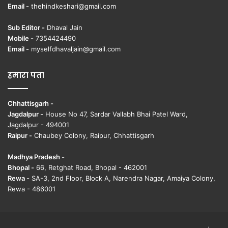
Email -
thehindkeshari@gmail.com
Sub Editor -
Dhaval Jain
Mobile -
7354424490
Email -
myselfdhavaljain@gmail.com
हमारा पता
Chhattisgarh -
Jagdalpur -
House No 47, Sardar Vallabh Bhai Patel Ward,
Jagdalpur - 494001
Raipur -
Chaubey Colony, Raipur, Chhattisgarh
Madhya Pradesh -
Bhopal -
66, Retghat Road, Bhopal - 462001
Rewa -
SA-3, 2nd Floor, Block A, Narendra Nagar, Amaiya Colony,
Rewa - 486001