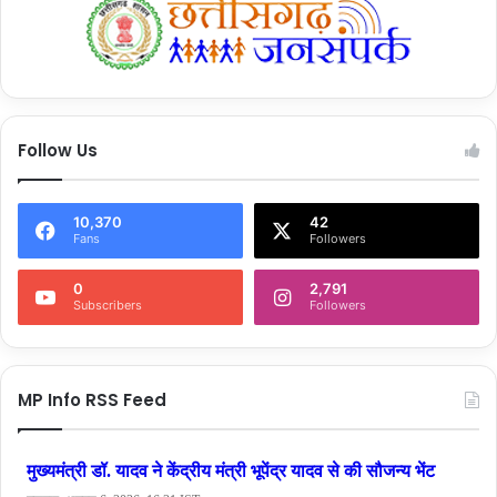
Follow Us
10,370
42
Fans
Followers
0
2,791
Subscribers
Followers
MP Info RSS Feed