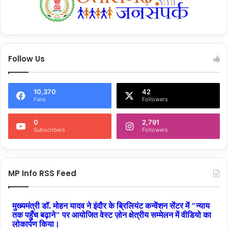
Follow Us
10,370
42
Fans
Followers
0
2,791
Subscribers
Followers
MP Info RSS Feed