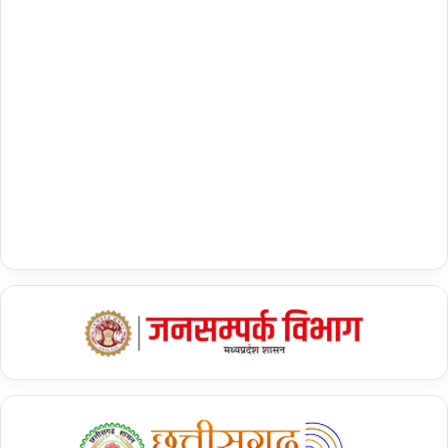
Tags
India US relation
Narendra Modi
United States