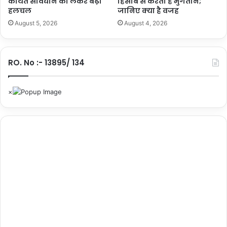
कथित संविधान को लेकर बढ़ी
हिसाब से करती हैं भुगतान;
जा
यह भी पढ़ें :
हलचल
जानिए क्या है वजह
त
शेयर करें :-
की
August 5, 2026
August 4, 2026
मौ
More
त
RO. No :- 13895/ 134