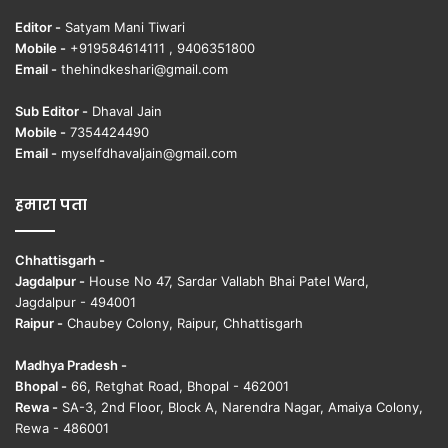
Editor -
Satyam Mani Tiwari
Mobile -
+919584614111 , 9406351800
Email -
thehindkeshari@gmail.com
Sub Editor -
Dhaval Jain
Mobile -
7354424490
Email -
myselfdhavaljain@gmail.com
हमारा पता
Chhattisgarh -
Jagdalpur -
House No 47, Sardar Vallabh Bhai Patel Ward,
Jagdalpur - 494001
Raipur -
Chaubey Colony, Raipur, Chhattisgarh
Madhya Pradesh -
Bhopal -
66, Retghat Road, Bhopal - 462001
Rewa -
SA-3, 2nd Floor, Block A, Narendra Nagar, Amaiya Colony,
Rewa - 486001