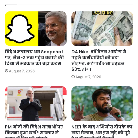
पैरेंट्स मीटिंग है और इस दिन बम विस्फोट होने का बड़ा फायदा है. बम धमाका 13
व
5
दिसंबर को किया जाएगा या 14 दिसंबर को ये बात गोपनीय है, लेकिन यह निश्चित है
के
ला
लि
कि बम अभी लगाए गए हैं.’
ख
ए
.
बी
.
ये भी पढ़ें :- दिल्ली में बांग्लादेशी घुसपैठियों पर एक्शन, पहचान कर कार्रवाई करने के
जे
.
आदेश
पी
;
का
अ
विदेश मंत्रालय अब Snapchat
DA Hike: 8वें वेतन आयोग से
ये
तु
पर, जेन-Z तक पहुंच बनाने की
पहले कर्मचारियों को बड़ा
है
ल
शेयर करें :-
दिशा में सरकार का बड़ा कदम
तोहफा, महंगाई भत्ता बढ़कर
प्ला
सु
63% होगा
August 7, 2026
More
न
भा
August 7, 2026
ष
के
पि
ता
का
न
या
खु
PM मोदी की विदेश यात्राओं पर
NEET के बाद अभिजीत दीपके का
ला
कितना हुआ खर्च? सरकार ने
नया ऐलान, अब इस मुद्दे को पूरे