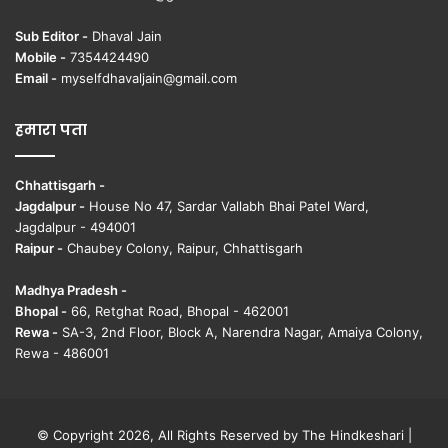
Sub Editor -
Dhaval Jain
Mobile -
7354424490
Email -
myselfdhavaljain@gmail.com
हमारा पता
Chhattisgarh -
Jagdalpur -
House No 47, Sardar Vallabh Bhai Patel Ward,
Jagdalpur - 494001
Raipur -
Chaubey Colony, Raipur, Chhattisgarh
Madhya Pradesh -
Bhopal -
66, Retghat Road, Bhopal - 462001
Rewa -
SA-3, 2nd Floor, Block A, Narendra Nagar, Amaiya Colony,
Rewa - 486001
© Copyright 2026, All Rights Reserved by The Hindkeshari |