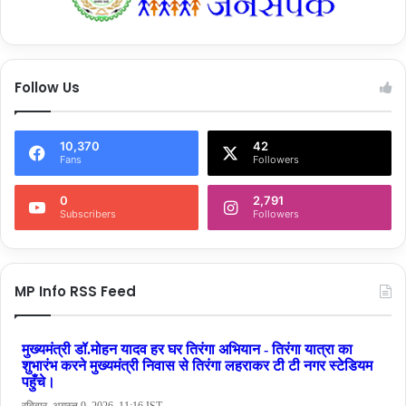
Follow Us
10,370
42
Fans
Followers
0
2,791
Subscribers
Followers
MP Info RSS Feed