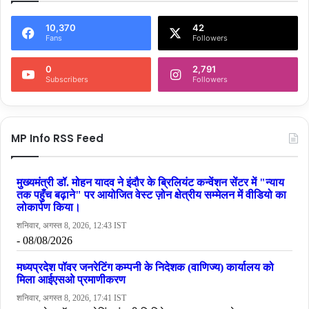
10,370
42
Fans
Followers
0
2,791
Subscribers
Followers
MP Info RSS Feed