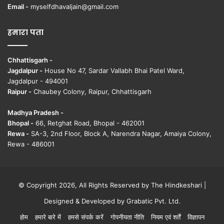
Email -
myselfdhavaljain@gmail.com
हमारा पता
Chhattisgarh -
Jagdalpur -
House No 47, Sardar Vallabh Bhai Patel Ward,
Jagdalpur - 494001
Raipur -
Chaubey Colony, Raipur, Chhattisgarh
Madhya Pradesh -
Bhopal -
66, Retghat Road, Bhopal - 462001
Rewa -
SA-3, 2nd Floor, Block A, Narendra Nagar, Amaiya Colony,
Rewa - 486001
© Copyright 2026, All Rights Reserved by The Hindkeshari |
Designed & Developed by
Grabatic Pvt. Ltd.
होम
हमारे बारे में
हमसे संपर्क करें
गोपनीयता नीति
नियम एवं शर्तें
विज्ञापन