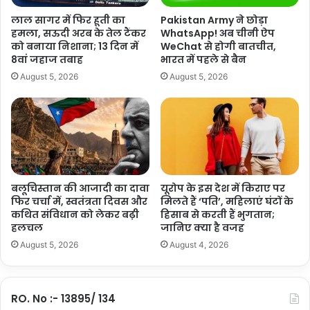
ले
वापस भेजने की बात कही थी.साथ ही उन्होंने अन्य देशों को भी ये चेतावनी दी थी कि
लाल सागर में फिर हूती का
Pakistan Army ने छोड़ा
आ
अगर उन्होंने इन लोगों को वापस लेने से इनकार किया तो उनको इसके परिणाम
हमला, सऊदी अरब के तेल टैंकर
WhatsApp! अब चीनी ऐप
तं
को बनाया निशाना; 13 दिन में
WeChat से होगी बातचीत,
भुगतने होंगे.
क
8वां जहाज तबाह
भारत में पहले से बैन
वा
August 5, 2026
August 5, 2026
दि
यों
की
रि
शेयर करें :-
हा
ई
More
के
लि
बलूचिस्तान की आजादी का दावा
यूरोप के इस देश में किराए पर
ए
फिर चर्चा में, स्वतंत्रता दिवस और
मिलते हैं ‘पति’, महिलाएं घंटों के
कथित संविधान को लेकर बढ़ी
हिसाब से करती हैं भुगतान;
तै
हलचल
जानिए क्या है वजह
या
र
August 5, 2026
August 4, 2026
RO. No :- 13895/ 134