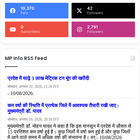
10,370
42
Fans
Followers
0
2,791
Subscribers
Followers
MP Info RSS Feed