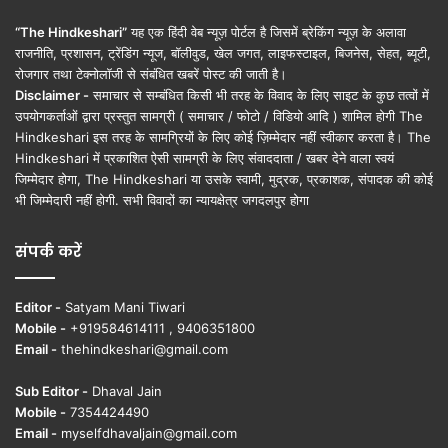
“The Hindkeshari”
यह एक हिंदी वेब न्यूज़ पोर्टल है जिसमें ब्रेकिंग न्यूज़ के अलावा
राजनीति, प्रशासन, ट्रेंडिंग न्यूज, बॉलीवुड, खेल जगत, लाइफस्टाइल, बिजनेस, सेहत, ब्यूटी,
रोजगार तथा टेक्नोलॉजी से संबंधित खबरें पोस्ट की जाती है।
Disclaimer -
समाचार से सम्बंधित किसी भी तरह के विवाद के लिए साइट के कुछ तत्वों में
उपयोगकर्ताओं द्वारा प्रस्तुत सामग्री ( समाचार / फोटो / विडियो आदि ) शामिल होगी The
Hindkeshari इस तरह के सामग्रियों के लिए कोई ज़िम्मेदार नहीं स्वीकार करता है। The
Hindkeshari में प्रकाशित ऐसी सामग्री के लिए संवाददाता / खबर देने वाला स्वयं
जिम्मेदार होगा, The Hindkeshari या उसके स्वामी, मुद्रक, प्रकाशक, संपादक की कोई
भी जिम्मेदारी नहीं होगी. सभी विवादों का न्यायक्षेत्र जगदलपुर होगा
संपर्क करें
Editor -
Satyam Mani Tiwari
Mobile -
+919584614111 , 9406351800
Email -
thehindkeshari@gmail.com
Sub Editor -
Dhaval Jain
Mobile -
7354424490
Email -
myselfdhavaljain@gmail.com