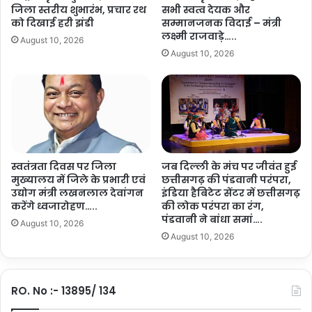
ण्ड
क
जिला स्तरीय शुभारंभ, प्रचार रथ
सभी स्वत्व देयक और
ल
र्त
को दिखाई हरी झंडी
सम्मानजनक विदाई – मंत्री
की
व्य
लक्ष्मी राजवाड़े…..
August 10, 2026
सौ
है
August 10, 2026
ज
:
न्य
स्वा
मु
स्थ्य
ला
मं
का
त्री
त
श्या
…
म
.
बि
स्वतंत्रता दिवस पर जिला
जब दिल्ली के मंच पर जीवंत हुई
हा
मुख्यालय में जिले के प्रभारी एवं
छत्तीसगढ़ की पंडवानी परंपरा,
उद्योग मंत्री लखनलाल देवांगन
इंडिया हैबिटेट सेंटर में छत्तीसगढ़
री
करेंगे ध्वजारोहण…..
की लोक परंपरा का रंग,
जा
पंडवानी ने बांधा समां….
य
August 10, 2026
स
August 10, 2026
वा
ल
…
RO. No :- 13895/ 134
.