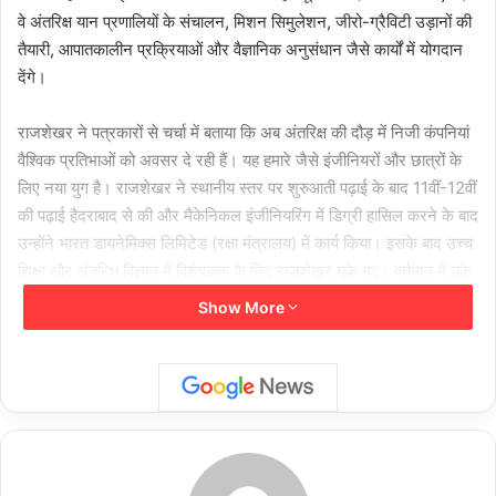
वे अंतरिक्ष यान प्रणालियों के संचालन, मिशन सिमुलेशन, जीरो-ग्रैविटी उड़ानों की
तैयारी, आपातकालीन प्रक्रियाओं और वैज्ञानिक अनुसंधान जैसे कार्यों में योगदान
देंगे।
राजशेखर ने पत्रकारों से चर्चा में बताया कि अब अंतरिक्ष की दौड़ में निजी कंपनियां
वैश्विक प्रतिभाओं को अवसर दे रही हैं। यह हमारे जैसे इंजीनियरों और छात्रों के
लिए नया युग है। राजशेखर ने स्थानीय स्तर पर शुरुआती पढ़ाई के बाद 11वीं-12वीं
की पढ़ाई हैदराबाद से की और मैकेनिकल इंजीनियरिंग में डिग्री हासिल करने के बाद
उन्होंने भारत डायनेमिक्स लिमिटेड (रक्षा मंत्रालय) में कार्य किया। इसके बाद उच्च
शिक्षा और अंतरिक्ष विज्ञान में विशेषज्ञता के लिए राजशेखर यूके गए। वर्तमान में यूके
में रह रहे राजशेखर एयरोस्पेस और मैकेनिकल इंजीनियरिंग की पढ़ाई कर रहे हैं और
Show More
स्पेस टेक्नोलॉजी कंपनी ऑर्बिटालॉकर में प्रोजेक्ट मैनेजर (इंजीनियरिंग) के रूप में
कार्यरत हैं।
राजशेखर ने मिशन के लिए कठिन प्रशिक्षण प्रक्रिया को सफलतापूर्वक पार किया,
जिसमें नकली चंद्र मिशन, एनालॉग स्पेस आवासों में समय बिताना और उच्च स्तरीय
शारीरिक व मानसिक मापदंडों को पूरा करना शामिल था। इसके अतिरिक्त, उन्होंने
कम्प्यूटेशनल फ्लूइड डायनेमिक्स में इंटर्नशिप और एयरोस्पेस प्रणोदन में विशेषज्ञता