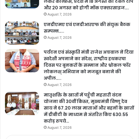
लेकर कान्फ्रेंस, प्रदेश में 18 अगस्त को टेबल टॉप
और 20 अगस्त को होगी मॉक एक्सरसाइज….
August 7, 2026
एनडीएमए एवं एनडीआरएफ की संयुक्त बैठक
सम्पन्न…..
August 7, 2026
पर्यटन एवं संस्कृति मंत्री राजेश अग्रवाल ने दिया
स्वदेशी अपनाने का संदेश, राष्ट्रीय हथकरघा
दिवस पर बुनकरों के सम्मान और श्वोकल फॉर
लोकलश् अभियान को मजबूत बनाने की
अपील…..
August 7, 2026
मातृशक्ति के खातों में पहुँची महतारी वंदन
योजना की 30वीं किस्त, मुख्यमंत्री विष्णु देव
साय ने 67.20 लाख माताओं और बहनों के खातों
में डीबीटी के माध्यम से अंतरित किए 630.55
करोड़ रुपये…
August 7, 2026