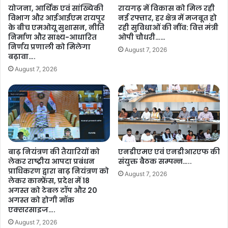
दे
लों
योजना, आर्थिक एवं सांख्यिकी
रायगढ़ में विकास को मिल रही
व
ने
विभाग और आईआईएम रायपुर
नई रफ्तार, हर क्षेत्र में मजबूत हो
सा
ब
के बीच एमओयू सुशासन, नीति
रही सुविधाओं की नींव: वित्त मंत्री
य
ढ़ा
निर्माण और साक्ष्य-आधारित
ओपी चौधरी……
या
निर्णय प्रणाली को मिलेगा
August 7, 2026
छ
बढ़ावा….
त्ती
August 7, 2026
स
ग
ढ़
के
कि
सा
नों
बाढ़ नियंत्रण की तैयारियों को
एनडीएमए एवं एनडीआरएफ की
का
लेकर राष्ट्रीय आपदा प्रबंधन
संयुक्त बैठक सम्पन्न…..
मा
प्राधिकरण द्वारा बाढ़ नियंत्रण को
न
August 7, 2026
लेकर कान्फ्रेंस, प्रदेश में 18
अगस्त को टेबल टॉप और 20
अगस्त को होगी मॉक
एक्सरसाइज….
August 7, 2026