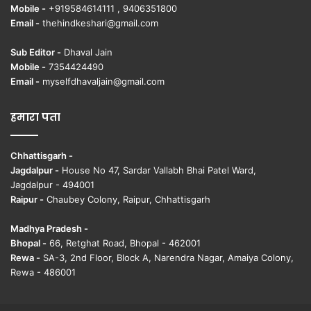
Mobile -
+919584614111 , 9406351800
Email -
thehindkeshari@gmail.com
Sub Editor -
Dhaval Jain
Mobile -
7354424490
Email -
myselfdhavaljain@gmail.com
हमारा पता
Chhattisgarh -
Jagdalpur -
House No 47, Sardar Vallabh Bhai Patel Ward,
Jagdalpur - 494001
Raipur -
Chaubey Colony, Raipur, Chhattisgarh
Madhya Pradesh -
Bhopal -
66, Retghat Road, Bhopal - 462001
Rewa -
SA-3, 2nd Floor, Block A, Narendra Nagar, Amaiya Colony,
Rewa - 486001