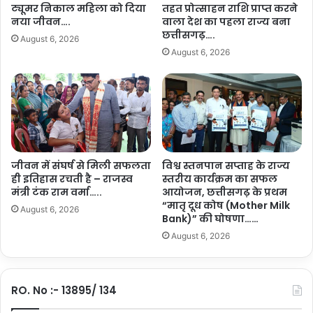
ब्धि
…
ट्यूमर निकाल महिला को दिया
तहत प्रोत्साहन राशि प्राप्त करने
हा
.
नया जीवन….
वाला देश का पहला राज्य बना
सि
.
छत्तीसगढ़….
August 6, 2026
ल
August 6, 2026
की
…
.
.
जीवन में संघर्ष से मिली सफलता
विश्व स्तनपान सप्ताह के राज्य
ही इतिहास रचती है – राजस्व
स्तरीय कार्यक्रम का सफल
मंत्री टंक राम वर्मा…..
आयोजन, छत्तीसगढ़ के प्रथम
“मातृ दूध कोष (Mother Milk
August 6, 2026
Bank)” की घोषणा……
August 6, 2026
RO. No :- 13895/ 134