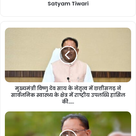
Satyam Tiwari
मु
ख्य
मं
त्री
वि
ष्णु
दे
व
सा
मुख्यमंत्री विष्णु देव साय के नेतृत्व में छत्तीसगढ़ ने
य
सार्वजनिक स्वास्थ्य के क्षेत्र में राष्ट्रीय उपलब्धि हासिल
के
ने
की…..
तृ
त्व
मु
में
ख्य
छ
मं
त्ती
त्री