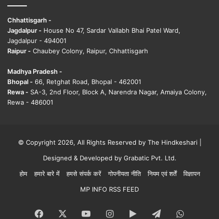
Chhattisgarh -
Jagdalpur -
House No 47, Sardar Vallabh Bhai Patel Ward,
Jagdalpur - 494001
Raipur -
Chaubey Colony, Raipur, Chhattisgarh
Madhya Pradesh -
Bhopal -
66, Retghat Road, Bhopal - 462001
Rewa -
SA-3, 2nd Floor, Block A, Narendra Nagar, Amaiya Colony,
Rewa - 486001
© Copyright 2026, All Rights Reserved by The Hindkeshari |
Designed & Developed by
Grabatic Pvt. Ltd.
होम
हमारे बारे में
हमसे संपर्क करें
गोपनीयता नीति
नियम एवं शर्तें
विज्ञापन
MP INFO RSS FEED
Facebook
X
YouTube
Instagram
Google
Telegram
WhatsA