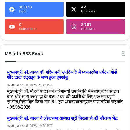
10,370
42
Fans
Followers
0
2,791
Subscribers
Followers
MP Info RSS Feed