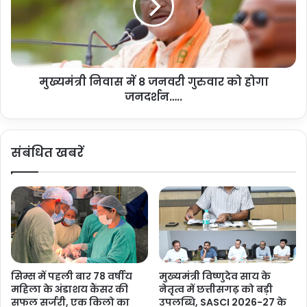
स
नि
ग
वा
ढ़
स
ने
में
सा
8
र्व
मुख्यमंत्री निवास में 8 जनवरी गुरुवार को होगा
ज
ज
जनदर्शन…..
न
नि
व
क
री
स्वा
गु
संबंधित खबरें
स्थ्य
रु
के
वा
क्षे
र
त्र
को
में
हो
रा
गा
ष्ट्री
ज
य
न
उ
द
सिम्स में पहली बार 78 वर्षीय
मुख्यमंत्री विष्णुदेव साय के
प
र्श
महिला के अंडाशय कैंसर की
नेतृत्व में छत्तीसगढ़ को बड़ी
ल
न
सफल सर्जरी, एक किलो का
उपलब्धि, SASCI 2026-27 के