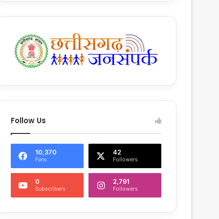
Follow Us
10,370
42
Fans
Followers
0
2,791
Subscribers
Followers