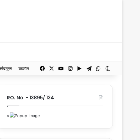
Facebook
X
YouTube
Instagram
Google Play
Telegram
WhatsApp
Switch skin
नर्मदापुरम
शहडोल
RO. No :- 13895/ 134