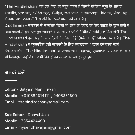
“The Hindkeshari”
यह एक हिंदी वेब न्यूज़ पोर्टल है जिसमें ब्रेकिंग न्यूज़ के अलावा
राजनीति, प्रशासन, ट्रेंडिंग न्यूज, बॉलीवुड, खेल जगत, लाइफस्टाइल, बिजनेस, सेहत, ब्यूटी,
रोजगार तथा टेक्नोलॉजी से संबंधित खबरें पोस्ट की जाती है।
Disclaimer -
समाचार से सम्बंधित किसी भी तरह के विवाद के लिए साइट के कुछ तत्वों में
उपयोगकर्ताओं द्वारा प्रस्तुत सामग्री ( समाचार / फोटो / विडियो आदि ) शामिल होगी The
Hindkeshari इस तरह के सामग्रियों के लिए कोई ज़िम्मेदार नहीं स्वीकार करता है। The
Hindkeshari में प्रकाशित ऐसी सामग्री के लिए संवाददाता / खबर देने वाला स्वयं
जिम्मेदार होगा, The Hindkeshari या उसके स्वामी, मुद्रक, प्रकाशक, संपादक की कोई
भी जिम्मेदारी नहीं होगी. सभी विवादों का न्यायक्षेत्र जगदलपुर होगा
संपर्क करें
Editor -
Satyam Mani Tiwari
Mobile -
+919584614111 , 9406351800
Email -
thehindkeshari@gmail.com
Sub Editor -
Dhaval Jain
Mobile -
7354424490
Email -
myselfdhavaljain@gmail.com