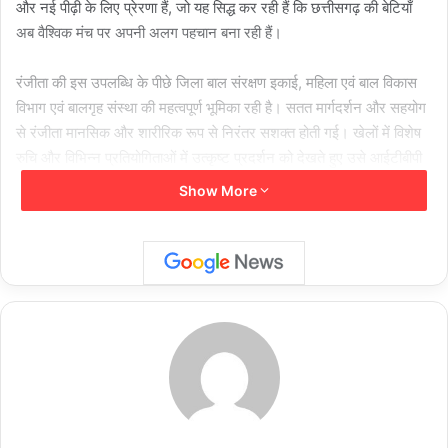
और नई पीढ़ी के लिए प्रेरणा हैं, जो यह सिद्ध कर रही हैं कि छत्तीसगढ़ की बेटियाँ
अब वैश्विक मंच पर अपनी अलग पहचान बना रही हैं।
रंजीता की इस उपलब्धि के पीछे जिला बाल संरक्षण इकाई, महिला एवं बाल विकास
विभाग एवं बालगृह संस्था की महत्वपूर्ण भूमिका रही है। सतत मार्गदर्शन और सहयोग
से रंजीता मानसिक और शारीरिक रूप से निरंतर सशक्त होती गई। खेलों में विशेष
रुचि और विभिन्न प्रतियोगिताओं में उत्कृष्ट प्रदर्शन को देखते हुए उसे आईटीबीपी
के सहयोग से जूडो का प्रशिक्षण दिलवाया गया। रंजीता ने वर्ष 2021 में चंडीगढ़ में
Show More
आयोजित ओपन नेशनल जूडो टूर्नामेंट में 40 किलोग्राम वर्ग में शानदार प्रदर्शन
करते हुए अपनी खेल यात्रा की प्रभावशाली शुरुआत की।
इसके पश्चात् वर्ष 2022 में भोपाल में आयोजित ओपन नेशनल जूडो प्रतियोगिता में
रंजीता ने ब्रॉन्ज मेडल जीता। वर्ष 2024 में केरल में आयोजित खेलो इंडिया
नेशनल जूडो टूर्नामेंट में 52 किलोग्राम वर्ग में सिल्वर मेडल प्राप्त किया। इसी वर्ष
महाराष्ट्र के नासिक में आयोजित खेलो इंडिया रीजनल जूडो प्रतियोगिता में उसने
गोल्ड मेडल हासिल किया। इसके साथ ही त्रिशूर (केरल) में 52 किलोग्राम वर्ग में
पुनः स्वर्ण पदक प्राप्त कर अपनी श्रेष्ठता को दोहराया।