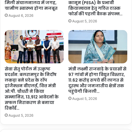
वि
मिली संचालनालय में जगह,
कानून (PESA) के प्रभावी
प
का
ग्रामीण स्वास्थ्य होगा मजबूत
क्रियान्वयन हेतु गठित टास्क
ति
स
फोर्स की पहली बैठक संपन्न…
August 6, 2026
क
का
August 5, 2026
रें
र्यों
गी
के
स
लि
म्मा
ए
नि
स्वी
त
कृ
…
ति
सेवा सेतु पोर्टल में उत्कृष्ट
मंत्री लक्ष्मी राजवाड़े के प्रयासों से
जा
प्रदर्शन: बलरामपुर के निर्दोष
97 गांवों में होगा विद्युत विस्तार,
री
लकड़ा बने प्रदेश के टॉप
11.62 करोड़ रुपये की लागत से
…
ट्रांजैक्शन वीएलई, वित्त मंत्री
दूरस्थ और जनजातीय क्षेत्रों तक
ओ.पी. चौधरी ने किया
पहुंचेगी बिजली…
सम्मानित, 13,912 आवेदनों के
August 5, 2026
सफल निराकरण से बनाया
रिकॉर्ड…
August 5, 2026