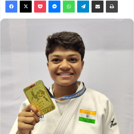
Facebook
X
Pocket
Messenger
WhatsApp
Telegram
Share via Email
Print