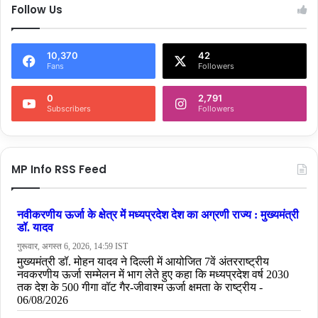
Follow Us
10,370
42
Fans
Followers
0
2,791
Subscribers
Followers
MP Info RSS Feed