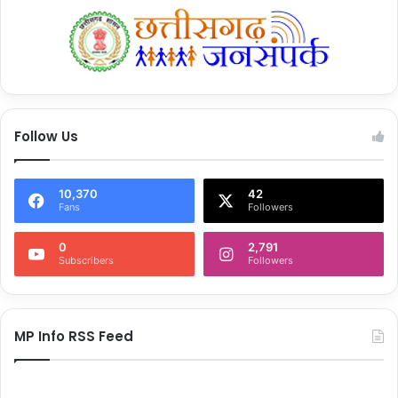
Follow Us
10,370
42
Fans
Followers
0
2,791
Subscribers
Followers
MP Info RSS Feed