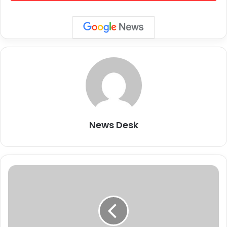
योजना का लाभ उठाकर टमाटर उत्पादन के जरिए आर्थिक रूप से
आत्मनिर्भरता की नई कहानी लिखी है। महज 50 हजार के ऋण से शुरू हुआ
उनके स्वरोगार के सफर ने मंगली दीदी को महिलाओं की प्रेरणास्रसेत बना
दिया है।
छत्तीसगढ़ राज्य ग्रामीण आजीविका मिशन का लक्ष्य स्वयं सहायता समूहों के
माध्यम से उनकी आजीविका को स्थायी रूप से बेहतर बनाना और गरीबी को
कम करना है। यह मिशन ग्रामीण गरीब परिवारों को वित्तीय सेवाओं, कौशल
विकास और स्वरोजगार के अवसरों उपलब्ध कराता है, ताकि वे स्वावलंबी बन
सकें। बिहान से जुड़ने के बाद मंगली दीदी ने स्व-सहायता समूह के माध्यम से
News Desk
50 हजार रुपए का ऋण लेकर टमाटर की खेती शुरू की।
‘
जैविक खाद और आधुनिक तकनीकों का उपयोग कर उन्होंने अब तक 200
Follow Us
ज
श
कैरेट टमाटर का उत्पादन किया और लगभग 80 हजार रुपए की आमदनी
पु
अर्जित की है। उन्होंने बताया कि आने वाले दिनों में उत्पादन दोगुना होने की
शेयर करें :-
र
उम्मीद है, जिससे आमदनी 1.80 लाख रुपए से अधिक पहुँच सकती है। इस
के
More