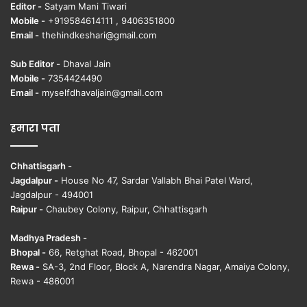
Editor -
Satyam Mani Tiwari
Mobile -
+919584614111 , 9406351800
Email -
thehindkeshari@gmail.com
Sub Editor -
Dhaval Jain
Mobile -
7354424490
Email -
myselfdhavaljain@gmail.com
हमारा पता
Chhattisgarh -
Jagdalpur -
House No 47, Sardar Vallabh Bhai Patel Ward,
Jagdalpur - 494001
Raipur -
Chaubey Colony, Raipur, Chhattisgarh
Madhya Pradesh -
Bhopal -
66, Retghat Road, Bhopal - 462001
Rewa -
SA-3, 2nd Floor, Block A, Narendra Nagar, Amaiya Colony,
Rewa - 486001