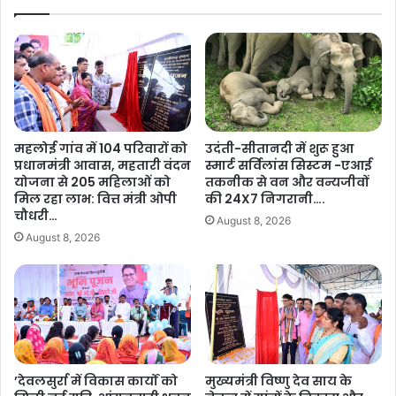
ट
दो
न
नों
वि
का
का
भ
स
वि
को
ष्य
मि
हु
ले
आ
महलोई गांव में 104 परिवारों को
उदंती-सीतानदी में शुरू हुआ
गी
सु
प्रधानमंत्री आवास, महतारी वंदन
स्मार्ट सर्विलांस सिस्टम -एआई
न
र
योजना से 205 महिलाओं को
तकनीक से वन और वन्यजीवों
ई
क्षि
मिल रहा लाभ: वित्त मंत्री ओपी
की 24X7 निगरानी….
र
त
चौधरी…
August 8, 2026
फ्ता
…
August 8, 2026
र
.
’
…
.
’देवलसुर्रा में विकास कार्यों को
मुख्यमंत्री विष्णु देव साय के