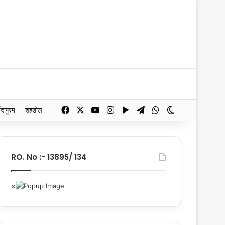
Facebook
X
YouTube
Instagram
Google Play
Telegram
WhatsApp
Switch skin
मदापुरम
शहडोल
RO. No :- 13895/ 134