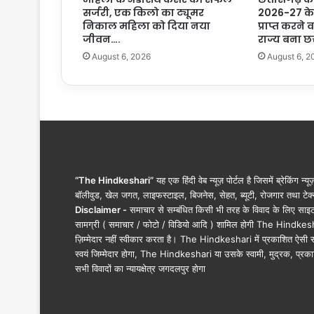
दा
सर्जरी, एक किलो का ट्यूमर
2026-27 के 
न
निकाल महिला को दिया नया
प्राप्त करने
कि
जीवन….
राज्य बना छ
या
August 6, 2026
August 6, 2
बै
ट
री
ट्रा
इ
सि
क
ल
,
“The Hindkeshari”
यह एक हिंदी वेब न्यूज़ पोर्टल है जिसमें ब्रेकिंग न्य
व्ही
बॉलीवुड, खेल जगत, लाइफस्टाइल, बिजनेस, सेहत, ब्यूटी, रोजगार तथा टेक्न
ल
Disclaimer -
समाचार से सम्बंधित किसी भी तरह के विवाद के लिए साइट के क
चे
सामग्री ( समाचार / फोटो / विडियो आदि ) शामिल होगी The Hindkesha
य
ज़िम्मेदार नहीं स्वीकार करता है। The Hindkeshari में प्रकाशित ऐसी स
र
स्वयं जिम्मेदार होगा, The Hindkeshari या उसके स्वामी, मुद्रक, प्रका
औ
सभी विवादों का न्यायक्षेत्र जगदलपुर होगा
र
श्र
व