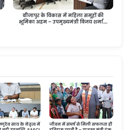
स
में
बीजापुर के विकास में महिला समूहों की
म
भूमिका अहम – उपमुख्यमंत्री विजय शर्मा….
हि
ला
स
मू
हों
की
भू
मि
का
अ
ह
म
–
उ
प
मु
ख्य
ष्णुदेव साय के नेतृत्व में
जीवन में संघर्ष से मिली सफलता ही
मं
ो बड़ी उपलब्धि, SASCI
इतिहास रचती है – राजस्व मंत्री टंक