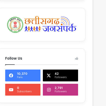
Follow Us
10,370
42
Fans
Followers
0
2,791
Subscribers
Followers