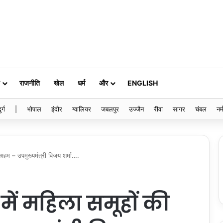
राजनीति
खेल
धर्म
और
ENGLISH
ुर्ग
|
भोपाल
इंदौर
ग्वालियर
जबलपुर
उज्जैन
रीवा
सागर
चंबल
नर्
 अहम – उपमुख्यमंत्री विजय शर्मा….
में महिला समूहों की