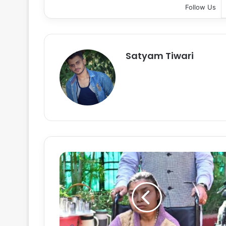
Follow Us
Satyam Tiwari
मु
ख्य
मं
त्री
ज
न
द