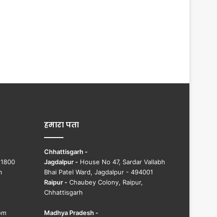
हमारा पता
Chhattisgarh -
51800
Jagdalpur -
House No 47, Sardar Vallabh
m
Bhai Patel Ward, Jagdalpur - 494001
Raipur -
Chaubey Colony, Raipur,
Chhattisgarh
om
Madhya Pradesh -