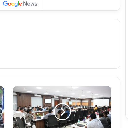
बी
जा
पु
र
के
वि
का