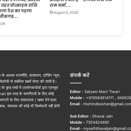
त्री
तहत प्रोत्साहन राशि
राम वर्मा…..
वि
 वाला देश का पहला
August 6, 2026
ज
त्तीसगढ़….
य
026
श
र्मा
…
.
संपर्क करें
ूज़ के अलावा राजनीति, प्रशासन, ट्रेंडिंग न्यूज,
ोलॉजी से संबंधित खबरें पोस्ट की जाती है।
ुछ तत्वों में उपयोगकर्ताओं द्वारा प्रस्तुत
Editor -
Satyam Mani Tiwari
ri इस तरह के सामग्रियों के लिए कोई
Mobile -
+919584614111 , 94063
ामग्री के लिए संवाददाता / खबर देने वाला
Email -
thehindkeshari@gmail.co
शक, संपादक की कोई भी जिम्मेदारी नहीं होगी.
Sub Editor -
Dhaval Jain
Mobile -
7354424490
Email -
myselfdhavaljain@gmail.c