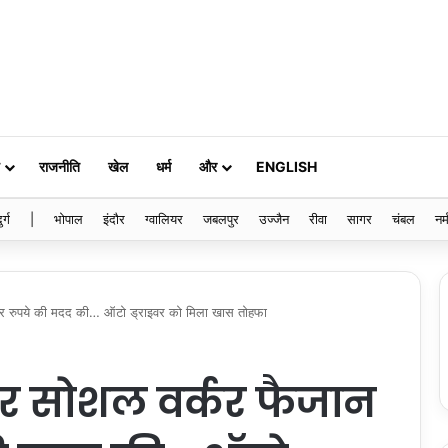
राजनीति
खेल
धर्म
और
ENGLISH
ुर्ग
|
भोपाल
इंदौर
ग्वालियर
जबलपुर
उज्जैन
रीवा
सागर
चंबल
नर्
ार रुपये की मदद की… ऑटो ड्राइवर को मिला खास तोहफा
और सोशल वर्कर फैजान