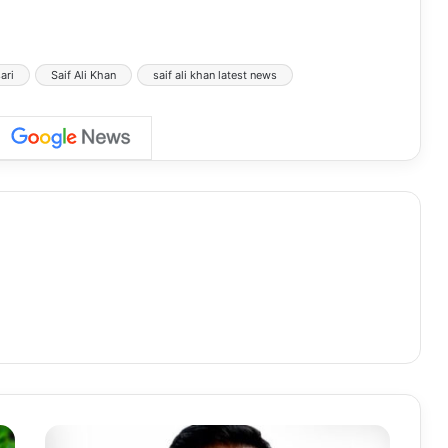
ari
Saif Ali Khan
saif ali khan latest news
दि