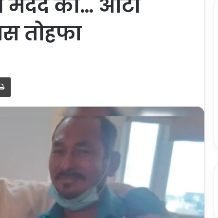
 की मदद की… ऑटो
खास तोहफा
Print