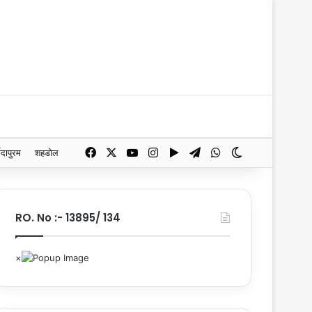
Facebook
X
YouTube
Instagram
Google Play
Telegram
WhatsApp
Switch skin
मदापुरम
शहडोल
RO. No :- 13895/ 134