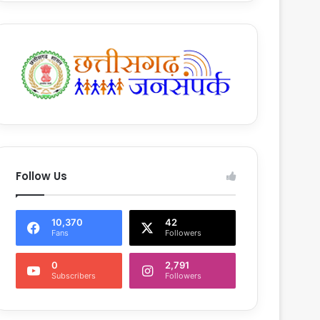
Follow Us
10,370
42
Fans
Followers
0
2,791
Subscribers
Followers