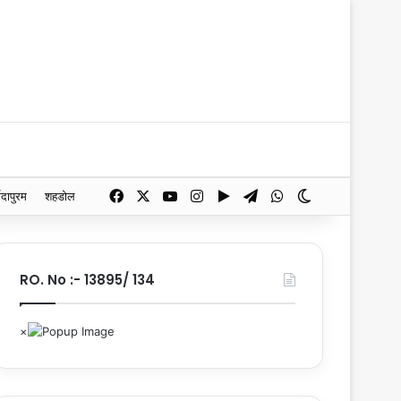
Facebook
X
YouTube
Instagram
Google Play
Telegram
WhatsApp
Switch skin
मदापुरम
शहडोल
RO. No :- 13895/ 134