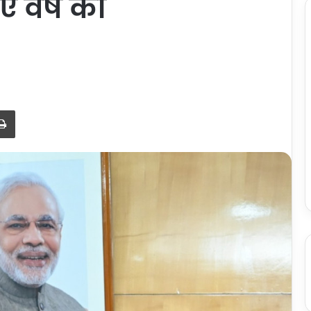
नए वर्ष की
Print