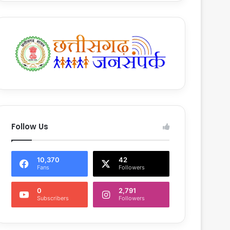
Follow Us
10,370
42
Fans
Followers
0
2,791
Subscribers
Followers