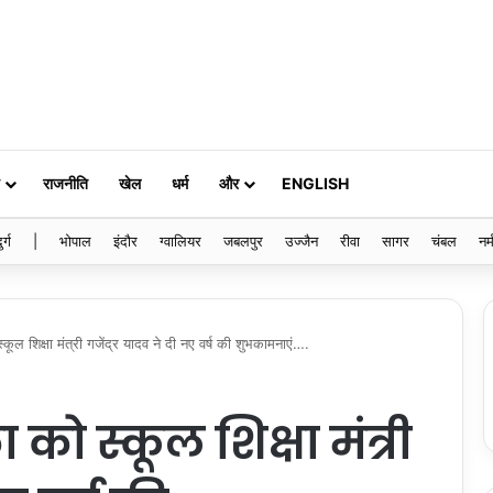
राजनीति
खेल
धर्म
और
ENGLISH
ुर्ग
|
भोपाल
इंदौर
ग्वालियर
जबलपुर
उज्जैन
रीवा
सागर
चंबल
नर्
कूल शिक्षा मंत्री गजेंद्र यादव ने दी नए वर्ष की शुभकामनाएं….
को स्कूल शिक्षा मंत्री