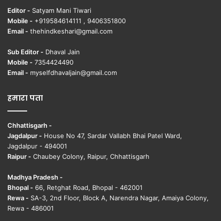
Editor -
Satyam Mani Tiwari
Mobile -
+919584614111 , 9406351800
Email -
thehindkeshari@gmail.com
Sub Editor -
Dhaval Jain
Mobile -
7354424490
Email -
myselfdhavaljain@gmail.com
हमारा पता
Chhattisgarh -
Jagdalpur -
House No 47, Sardar Vallabh Bhai Patel Ward,
Jagdalpur - 494001
Raipur -
Chaubey Colony, Raipur, Chhattisgarh
Madhya Pradesh -
Bhopal -
66, Retghat Road, Bhopal - 462001
Rewa -
SA-3, 2nd Floor, Block A, Narendra Nagar, Amaiya Colony,
Rewa - 486001