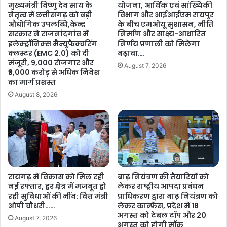
मुख्यमंत्री विष्णु देव साय के
योजना, आर्थिक एवं सांख्यिकी
की
इ
नेतृत्व में छत्तीसगढ़ को बड़ी
विभाग और आईआईएम रायपुर
ओ
जिं
औद्योगिक उपलब्धि,केन्द्र
के बीच एमओयू सुशासन, नीति
र
ग
सरकार ने राजनांदगांव में
निर्माण और साक्ष्य-आधारित
क
ए
इलेक्ट्रॉनिक्स मैन्युफैक्चरिंग
निर्णय प्रणाली को मिलेगा
द
ग्री
क्लस्टर (EMC 2.0) को दी
बढ़ावा….
म
मंजूरी, 9,000 रोजगार और
स
August 7, 2026
₹3,000 करोड़ से अधिक निवेश
…
मि
का मार्ग प्रशस्त
.
ट
’
August 8, 2026
में
हु
ए
शा
मि
ल
…
रायगढ़ में विकास को मिल रही
बाढ़ नियंत्रण की तैयारियों को
नई रफ्तार, हर क्षेत्र में मजबूत हो
लेकर राष्ट्रीय आपदा प्रबंधन
रही सुविधाओं की नींव: वित्त मंत्री
प्राधिकरण द्वारा बाढ़ नियंत्रण को
ओपी चौधरी……
लेकर कान्फ्रेंस, प्रदेश में 18
अगस्त को टेबल टॉप और 20
August 7, 2026
अगस्त को होगी मॉक