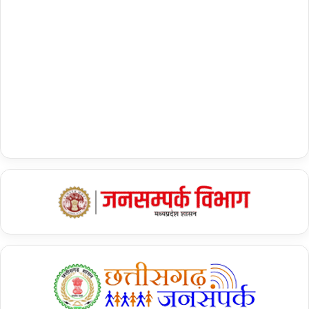
श
,
1
1
मो
बा
इ
ल
ज
प्त
…
.
.