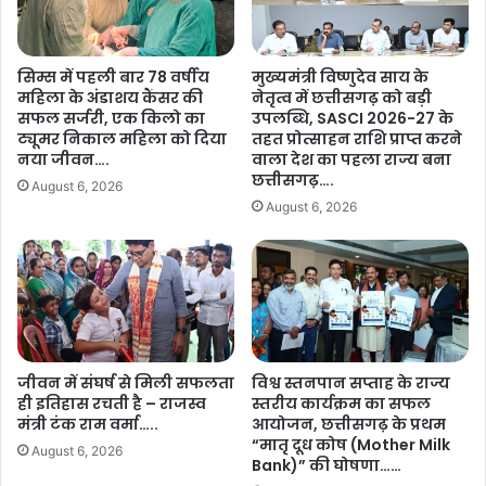
शा
क्श
मि
न
ल
:
सिम्स में पहली बार 78 वर्षीय
मुख्यमंत्री विष्णुदेव साय के
हु
पु
महिला के अंडाशय कैंसर की
नेतृत्व में छत्तीसगढ़ को बड़ी
ए
लि
सफल सर्जरी, एक किलो का
उपलब्धि, SASCI 2026-27 के
सां
स
ट्यूमर निकाल महिला को दिया
तहत प्रोत्साहन राशि प्राप्त करने
स
की
नया जीवन….
वाला देश का पहला राज्य बना
द
रे
छत्तीसगढ़….
August 6, 2026
म
ड
August 6, 2026
हे
में
श
क
क
ई
श्य
ब
प
ड़े
…
ध
न्ना
जीवन में संघर्ष से मिली सफलता
विश्व स्तनपान सप्ताह के राज्य
से
ही इतिहास रचती है – राजस्व
स्तरीय कार्यक्रम का सफल
ठ
मंत्री टंक राम वर्मा…..
आयोजन, छत्तीसगढ़ के प्रथम
रं
“मातृ दूध कोष (Mother Milk
गे
August 6, 2026
Bank)” की घोषणा……
हा