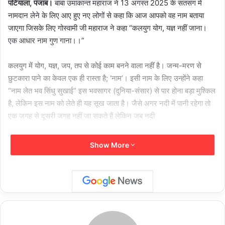
पटियाला, पंजाब।
बाबा उमाकान्त महाराज ने 13 अगस्त 2025 के सतसंग में
नामदान लेने के लिए आए हुए नए लोगों से कहा कि आज आपको वह नाम बताया
जाएगा जिसके लिए गोस्वामी जी महाराज ने कहा “कलयुग योग, यज्ञ नहीं जाना।
एक आधार नाम गुण गाना।।”
कलयुग में योग, यज्ञ, जप, तप से कोई काम बनने वाला नहीं है। जन्म-मरण से
छुटकारा पाने का केवल एक ही रास्ता है; ‘नाम’। इसी नाम के लिए उन्होंने कहा
“नाम लेत भव सिंधु सुखाई” इस भवसागर (दुनिया-संसार) से पार होना बड़ा मुश्किल
है, लेकिन इस नाम को लेते ही यह सूख जाता है। जैसे अगर नदी में पानी रहेगा तो
एक जगह से दूसरी जगह नहीं जा सकते हैं लेकिन जब नदी
सूख जाएगी तब आराम से नदी को पार कर पाएंगे।
Show More
ऐसे ही अगर भवसागर सूख जाए तो इस संसार से प्रभु के पास जाने में कोई दिक्कत
नहीं होगी। ऐसे-ऐसे उदाहरण मिलते हैं कि इस नाम की कमाई करके एक आदमी ने
पानी के ऊपर चल कर के नदी को पार कर दिया। यह नाम कलयुग में विशेष रूप से
महत्वपूर्ण है। इस नाम से लोक और परलोक दोनों बनते हैं।
वक्त गुरु को खोज तेरे भले की कहूं