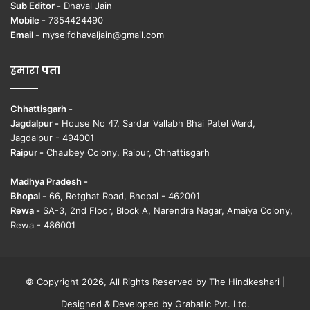
Sub Editor -
Dhaval Jain
Mobile -
7354424490
Email -
myselfdhavaljain@gmail.com
हमारा पता
Chhattisgarh -
Jagdalpur -
House No 47, Sardar Vallabh Bhai Patel Ward,
Jagdalpur - 494001
Raipur -
Chaubey Colony, Raipur, Chhattisgarh
Madhya Pradesh -
Bhopal -
66, Retghat Road, Bhopal - 462001
Rewa -
SA-3, 2nd Floor, Block A, Narendra Nagar, Amaiya Colony,
Rewa - 486001
© Copyright 2026, All Rights Reserved by The Hindkeshari |
Designed & Developed by
Grabatic Pvt. Ltd.