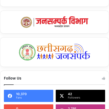
Follow Us
10,370
42
Fans
Followers
0
2,791