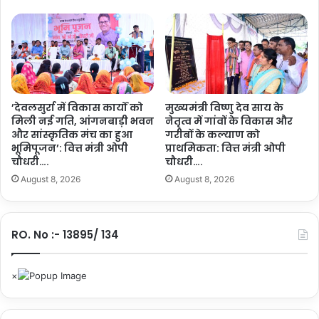
स्व
के दर्शन….
मं
त्री
टं
क
रा
म
व
’देवलसुर्रा में विकास कार्यों को
मुख्यमंत्री विष्णु देव साय के
मिली नई गति, आंगनबाड़ी भवन
नेतृत्व में गांवों के विकास और
र्मा
और सांस्कृतिक मंच का हुआ
गरीबों के कल्याण को
ए
भूमिपूजन’: वित्त मंत्री ओपी
प्राथमिकता: वित्त मंत्री ओपी
वं
चौधरी….
चौधरी….
त
August 8, 2026
August 8, 2026
क
नी
की
शि
RO. No :- 13895/ 134
क्षा
मं
त्री
गु
रु
खु