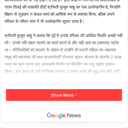
ग्राम तिलई की लखपति दीदी श्रीमती कुसुम साहू का नाम उल्लेखनीय है, जिन्होंने
बिहान से जुड़कर न केवल स्वयं को आर्थिक रूप से सशक्त किया, बल्कि अपने
परिवार के जीवन स्तर में भी उल्लेखनीय सुधार लाया है।
श्रीमती कुसुम साहू ने बताया कि पूर्व में उनके परिवार की आर्थिक स्थिति अच्छी नहीं
थी। उनके पति वाहन चलाने का कार्य करते थे और यही आय का एकमात्र स्रोत
था। परिस्थितियों को बदलने के उद्देश्य से उन्होंने माँ भवानी महिला स्व-सहायता
समूह की सदस्यता ली तथा प्रधानमंत्री रोजगार सृजन योजना के अंतर्गत 2 लाख
रूपए का ऋण प्राप्त कर अगरबत्ती निर्माण एवं पैकेजिंग का लघु उद्योग प्रारंभ
किया। इस उद्यम से उन्हें प्रतिमाह लगभग 3 हजार रूपए की शुद्ध आय होने लगी।
उत्साहवर्धन के साथ उन्होंने सीएलएफ से पुनः 2.50 लाख रूपए का ऋण प्राप्त
कर ‘श्री साहू साड़ी रेडिमेड वस्त्रालय’ की स्थापना की, जिससे उन्हें प्रतिमाह 10
Show More
से 15 हजार रूपए तक की शुद्ध आय प्राप्त हो रही है। वर्तमान में उनकी वार्षिक आय
लगभग 2.50 लाख रूपए हो गई है और वे अपने व्यवसाय का विस्तार करने की दिशा
में अग्रसर हैं।