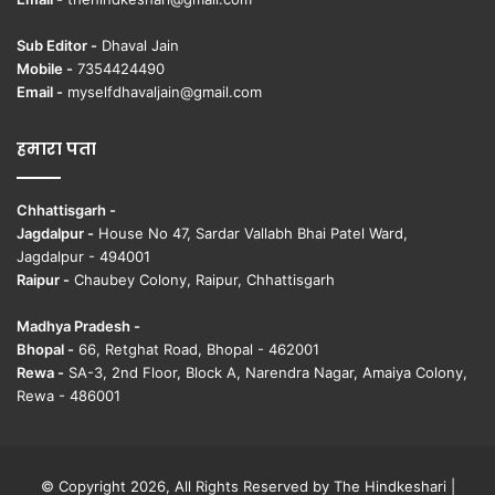
Sub Editor -
Dhaval Jain
Mobile -
7354424490
Email -
myselfdhavaljain@gmail.com
हमारा पता
Chhattisgarh -
Jagdalpur -
House No 47, Sardar Vallabh Bhai Patel Ward,
Jagdalpur - 494001
Raipur -
Chaubey Colony, Raipur, Chhattisgarh
Madhya Pradesh -
Bhopal -
66, Retghat Road, Bhopal - 462001
Rewa -
SA-3, 2nd Floor, Block A, Narendra Nagar, Amaiya Colony,
Rewa - 486001
© Copyright 2026, All Rights Reserved by The Hindkeshari |