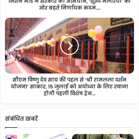
मिशन मोड में सरकार का अभियान, ‘शून्य मलेरिया’ की
में
More
म
ओर बढ़ते निर्णायक कदम….
ले
रि
सी
या
ए
प
म
र
वि
क
ष्णु
रा
दे
रा
व
प्र
सा
हा
य
र
सीएम विष्णु देव साय की पहल से ‘श्री रामलला दर्शन
की
,
योजना’ साकार, 15 जुलाई को अयोध्या के लिए रवाना
प
मि
ह
होगी पहली विशेष ट्रेन…
श
ल
न
से
मो
‘
संबंधित खबरें
ड
श्री
में
रा
स
म
र
ल