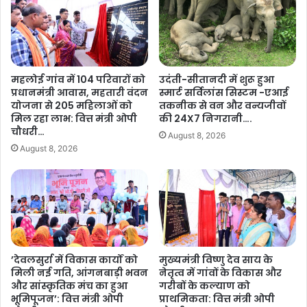
का
ला
र
द
का
र्श
अ
न
भि
यो
महलोई गांव में 104 परिवारों को
उदंती-सीतानदी में शुरू हुआ
या
ज
प्रधानमंत्री आवास, महतारी वंदन
स्मार्ट सर्विलांस सिस्टम -एआई
न
ना
योजना से 205 महिलाओं को
तकनीक से वन और वन्यजीवों
,
’
मिल रहा लाभ: वित्त मंत्री ओपी
की 24X7 निगरानी….
‘
सा
चौधरी…
August 8, 2026
शू
का
August 8, 2026
न्य
र
म
,
ले
1
रि
5
या
जु
’
ला
की
ई
ओ
को
’देवलसुर्रा में विकास कार्यों को
मुख्यमंत्री विष्णु देव साय के
र
मिली नई गति, आंगनबाड़ी भवन
नेतृत्व में गांवों के विकास और
अ
ब
और सांस्कृतिक मंच का हुआ
गरीबों के कल्याण को
यो
भूमिपूजन’: वित्त मंत्री ओपी
प्राथमिकता: वित्त मंत्री ओपी
ढ़
ध्या