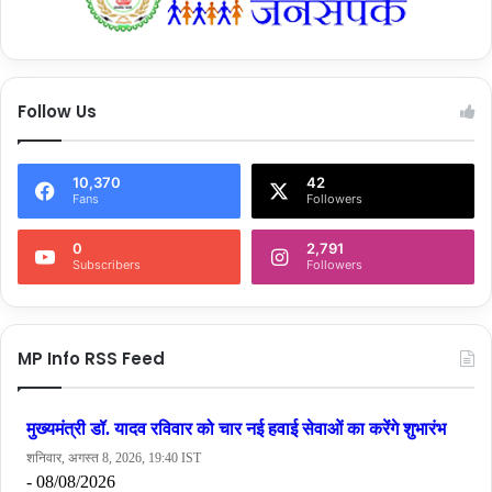
Follow Us
10,370
42
Fans
Followers
0
2,791
Subscribers
Followers
MP Info RSS Feed