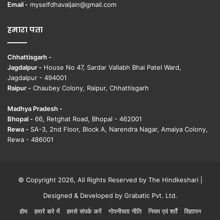
Email -
myselfdhavaljain@gmail.com
हमारा पता
Chhattisgarh -
Jagdalpur -
House No 47, Sardar Vallabh Bhai Patel Ward,
Jagdalpur - 494001
Raipur -
Chaubey Colony, Raipur, Chhattisgarh
Madhya Pradesh -
Bhopal -
66, Retghat Road, Bhopal - 462001
Rewa -
SA-3, 2nd Floor, Block A, Narendra Nagar, Amaiya Colony,
Rewa - 486001
© Copyright 2026, All Rights Reserved by The Hindkeshari |
Designed & Developed by
Grabatic Pvt. Ltd.
होम
हमारे बारे में
हमसे संपर्क करें
गोपनीयता नीति
नियम एवं शर्तें
विज्ञापन