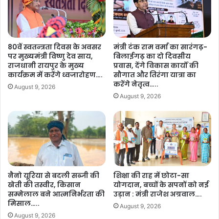
प्रस्तुत कर रही है।
भा
त
र
की
ही
शेयर करें :-
त
हैं
स्वी
80वें स्वतन्त्रता दिवस के अवसर
मंत्री टंक राम वर्मा का सारंगढ़-
More
सू
र
पर मुख्यमंत्री विष्णु देव साय,
बिलाईगढ़ का दो दिवसीय
र
:
राजधानी रायपुर के मुख्य
प्रवास, देंगे विकास कार्यों की
ज
प्र
कार्यक्रम में करेंगे ध्वजारोहण….
सौगात और तिरंगा यात्रा का
पु
धा
करेंगे नेतृत्व…..
August 9, 2026
र
न
August 9, 2026
की
मं
म
त्री
हि
सू
ला
क्ष्म
एं
खा
…
द्य
.
उ
.
द्यो
नैनो यूरिया से बदली सब्जी की
शिक्षा की राह में छोटा-सा
खेती की तस्वीर, किसान
योगदान, बच्चों के सपनों को नई
ग
सम्मेलाल बने आत्मनिर्भरता की
उड़ान : मंत्री राजेश अग्रवाल….
उ
मिसाल…..
न्न
August 9, 2026
य
August 9, 2026