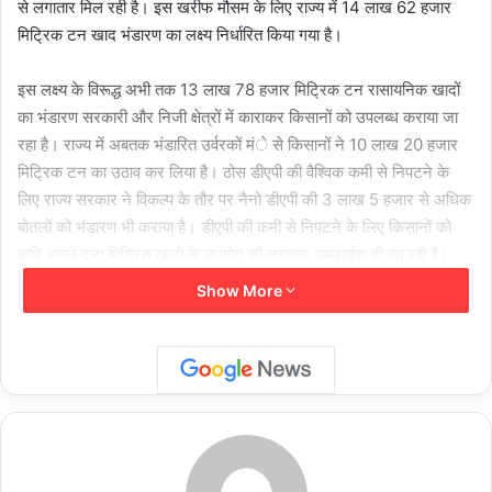
से लगातार मिल रही है। इस खरीफ मौसम के लिए राज्य में 14 लाख 62 हजार
मिट्रिक टन खाद भंडारण का लक्ष्य निर्धारित किया गया है।
इस लक्ष्य के विरूद्ध अभी तक 13 लाख 78 हजार मिट्रिक टन रासायनिक खादों
का भंडारण सरकारी और निजी क्षेत्रों में काराकर किसानों को उपलब्ध कराया जा
रहा है। राज्य में अबतक भंडारित उर्वरकों मंे से किसानों ने 10 लाख 20 हजार
मिट्रिक टन का उठाव कर लिया है। ठोस डीएपी की वैश्विक कमी से निपटने के
लिए राज्य सरकार ने विकल्प के तौर पर नैनो डीएपी की 3 लाख 5 हजार से अधिक
बोतलों को भंडारण भी कराया है। डीएपी की कमी से निपटने के लिए किसानों को
कृषि अमले द्वारा मिश्रित खादों के उपयोग की लगातार समझाईश दी जा रही है।
इसके साथ ही खाद की काला बाजारी या जामाखोरी कर उचे दामों पर बेचने वालों के
Show More
खिलाफ भी तेजी से कार्यवाही जारी है।
कृषि अधिकारियांे से जानकारी के अनुसार प्रदेश में चालू खरीफ मौसम के लिए 6
लाख 22 हजार मिट्रिक टन युरिया का भंडारण किया गया है। जिसमें से 4 लाख
87 हाजर मिट्रिक टन युरिया का वितरण अबतक किसानों को किया जा चुका है, जो
कि कुल भंडारण का 68 प्रतिशत है। इसी तरह 2 लाख 22 हजार मिट्रिक टन
एनपीके के भंडारण के बाद अबतक 1 लाख 70 हजार मिट्रिक टन का वितरण हो