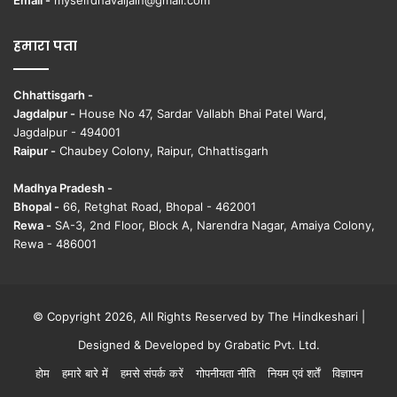
Email -
myselfdhavaljain@gmail.com
हमारा पता
Chhattisgarh -
Jagdalpur -
House No 47, Sardar Vallabh Bhai Patel Ward,
Jagdalpur - 494001
Raipur -
Chaubey Colony, Raipur, Chhattisgarh
Madhya Pradesh -
Bhopal -
66, Retghat Road, Bhopal - 462001
Rewa -
SA-3, 2nd Floor, Block A, Narendra Nagar, Amaiya Colony,
Rewa - 486001
© Copyright 2026, All Rights Reserved by The Hindkeshari |
Designed & Developed by
Grabatic Pvt. Ltd.
होम
हमारे बारे में
हमसे संपर्क करें
गोपनीयता नीति
नियम एवं शर्तें
विज्ञापन