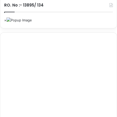
ना
.
RO. No :- 13895/ 134
की
…
.