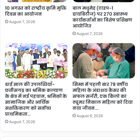
वा
से
10 अगस्त को राष्ट्रीय कृमि मुक्ति
बाल मधुमेह (टाइप-1
सि
जु
दिवस का आयोजन
डायबिटीज) पर 270 स्वास्थ्य
यों
ड़ा
कार्यकर्ताओं का विशेष प्रशिक्षण
August 7, 2026
की
व
आयोजित
सु
का
August 7, 2026
ख
उ
स
त्स
मृ
व
द्धि
है
औ
–
र
मु
खु
ख्य
श
मं
ढाई साल की उपलब्धियाँ-
सिम्स में पहली बार 78 वर्षीय
हा
त्री
छत्तीसगढ़ का श्रमिक कल्याण
महिला के अंडाशय कैंसर की
ली
के क्षेत्र में नई पहचान, श्रमिकों के
सफल सर्जरी, एक किलो का
वि
सामाजिक और आर्थिक
ट्यूमर निकाल महिला को दिया
की
ष्णु
सशक्तिकरण को सर्वाेच्च
नया जीवन….
मं
दे
प्राथमिकता…
ग
व
August 6, 2026
ल
August 7, 2026
सा
का
य
म
…