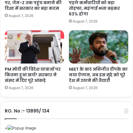
शेयर करें :-
पर, जेन-Z तक पहुंच बनाने की
पहले कर्मचारियों को बड़ा
r
न
दिशा में सरकार का बड़ा कदम
तोहफा, महंगाई भत्ता बढ़कर
More
i
,
63% होगा
August 7, 2026
को
C
August 7, 2026
दि
M
या
यो
ध
गी
न्य
आ
वा
दि
द
त्य
ना
थ
PM मोदी की विदेश यात्राओं पर
NEET के बाद अभिजीत दीपके का
ने
कितना हुआ खर्च? सरकार ने
नया ऐलान, अब इस मुद्दे को पूरे
संसद में दिए पूरे आंकड़े
देश में उठाने की तैयारी
खो
ला
August 7, 2026
August 7, 2026
रा
ज
RO. No :- 13895/ 134