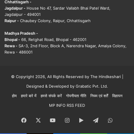
Chhattisgarh -
Jagdalpur -
House No 47, Sardar Vallabh Bhai Patel Ward,
Jagdalpur - 494001
Raipur -
Chaubey Colony, Raipur, Chhattisgarh
Madhya Pradesh -
Bhopal -
66, Retghat Road, Bhopal - 462001
Rewa -
SA-3, 2nd Floor, Block A, Narendra Nagar, Amaiya Colony,
Rewa - 486001
© Copyright 2026, All Rights Reserved by The Hindkeshari |
Designed & Developed by
Grabatic Pvt. Ltd.
होम
हमारे बारे में
हमसे संपर्क करें
गोपनीयता नीति
नियम एवं शर्तें
विज्ञापन
MP INFO RSS FEED
Facebook
X
YouTube
Instagram
Google
Telegram
WhatsA