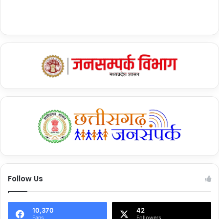
Follow Us
10,370
42
Fans
Followers