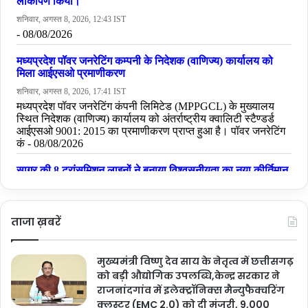
बताया कि चिन्हारी पोर्टल मंे पंजीकृत 141 कलाकारों एवं साहित्यकारों को वित्तीय
वर्ष-2024-25 में लगभग 34 लाख रूपए एवं वित्तीय वर्ष 2025-26 में कुल 130
कलाकारों को लगभग 31 लाख रूपए की राशि पेंशन के रूप में प्रदान की गई।
इसी तरह कलाकार कल्याण कोष योजना के अंर्तगत कलाकारों और साहित्यकारों
अथवा उनके परिवार के सदस्यों की बीमारी, दुर्घटना एवं मृत्यु की स्थिति में वित्तीय
वर्ष 2024-25 में कुल 08 अर्थाभाव ग्रस्त साहित्यकारों/कलाकारों को 2 लाख
रूपए एवं वित्तीय वर्ष 2025-26 में कुल 44 प्रकरणों हेतु 14 लाख रूपए स्वीकृत
किया गया है। राज्य शासन छत्तीसगढ़ के कलाकारों एवं साहित्यकारों के प्रत्येक
सुख-दुख मेें साथी है, तथा संस्कृति विभाग छत्तीसगढ़ राज्य के कलाकारों के हितों के
लिए प्रतिबद्ध है।
यह भी पढ़ें :-
पारदर्शी धान खरीदी व्यवस्था से किसानों को राहत:
ताजा ख़बरें
श्रीगढ़ के लघु किसान मनोज राजवाड़े ने की खरीदी व्यवस्था की
सराहना….
मुख्यमंत्री विष्णु देव साय के नेतृत्व में छत्तीसगढ़
को बड़ी औद्योगिक उपलब्धि,केन्द्र सरकार ने
बस्तर पंडुम
राजनांदगांव में इलेक्ट्रॉनिक्स मैन्युफैक्चरिंग
क्लस्टर (EMC 2.0) को दी मंजूरी, 9,000