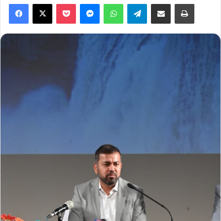
Facebook
X
Pocket
Messenger
WhatsApp
Telegram
Share via Email
Print