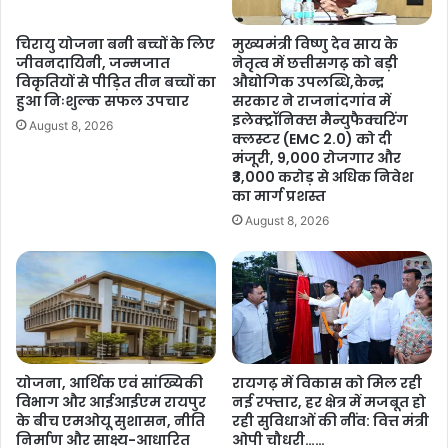
यह परियोजना लगभग 146 करोड़ रुपये की लागत से वाराणसी के काशी विश्वनाथ
न्न
र
कॉरिडोर की तर्ज पर विकसित की जा रही है। राष्ट्रीय स्तर पर नई पहचान देने
…
आ
चिरायु योजना बनी बच्चों के लिए
मुख्यमंत्री विष्णु देव साय के
.
र
की दिशा में यह एक महत्वपूर्ण कदम है। एक जनवरी 2026 को भारत के पर्यटन
जीवनदायिनी, जन्मजात
नेतृत्व में छत्तीसगढ़ को बड़ी
.
पी
मंत्री श्री गजेन्द्र शेखावत एवं मुख्यमंत्री श्री विष्णुदेव साय ने इस परियोजना का
विकृतियों से पीड़ित तीन बच्चों का
औद्योगिक उपलब्धि,केन्द्र
ए
हुआ निःशुल्क सफल उपचार
सरकार ने राजनांदगांव में
भूमिपूजन किया। भोरमदेव मंदिर लगभग एक हजार वर्ष पुरानी ऐतिहासिक धरोहर है
म
इलेक्ट्रॉनिक्स मैन्युफैक्चरिंग
August 8, 2026
और इस कॉरिडोर निर्माण के माध्यम से आने वाले हजार वर्षों तक इसे संरक्षित रखने
,
क्लस्टर (EMC 2.0) को दी
का कार्य किया जा रहा है।
मंजूरी, 9,000 रोजगार और
सो
₹3,000 करोड़ से अधिक निवेश
ल
का मार्ग प्रशस्त
र
मयाली-बगीचा विकास, सिरपुर एकीकृत विकास का मास्टर प्लान तैयार
स्ट
August 8, 2026
ड
भारत सरकार ने जशपुर में मयाली-बगीचा सर्किट अंर्तगत तीन प्रमुख पर्यटन स्थलों
,
के विकास के लिए 10 करोड़ रूपए मंजूर किए हैं। इस परियोजना का भूमिपूजन 25
मि
जनवरी 2026 को मुख्यमंत्री श्री विष्णुदेव साय के द्वारा किया गया था। सिरपुर
डि
य
एकीकृत विकास सिरपुर को एक विश्व विरासत स्थल में बदलने के लिए एक मास्टर
न
प्लान विकसित किया जा रहा है।
मा
योजना, आर्थिक एवं सांख्यिकी
रायगढ़ में विकास को मिल रही
र्क
विभाग और आईआईएम रायपुर
नई रफ्तार, हर क्षेत्र में मजबूत हो
चित्रकोट ग्लोबल डेस्टिनेशन डेवलपमेंट
र
के बीच एमओयू सुशासन, नीति
रही सुविधाओं की नींव: वित्त मंत्री
ए
निर्माण और साक्ष्य-आधारित
ओपी चौधरी……