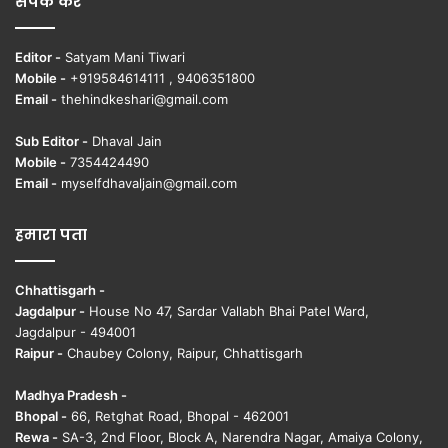
संपर्क करें
Editor -
Satyam Mani Tiwari
Mobile -
+919584614111 , 9406351800
Email -
thehindkeshari@gmail.com
Sub Editor -
Dhaval Jain
Mobile -
7354424490
Email -
myselfdhavaljain@gmail.com
हमारा पता
Chhattisgarh -
Jagdalpur -
House No 47, Sardar Vallabh Bhai Patel Ward,
Jagdalpur - 494001
Raipur -
Chaubey Colony, Raipur, Chhattisgarh
Madhya Pradesh -
Bhopal -
66, Retghat Road, Bhopal - 462001
Rewa -
SA-3, 2nd Floor, Block A, Narendra Nagar, Amaiya Colony,