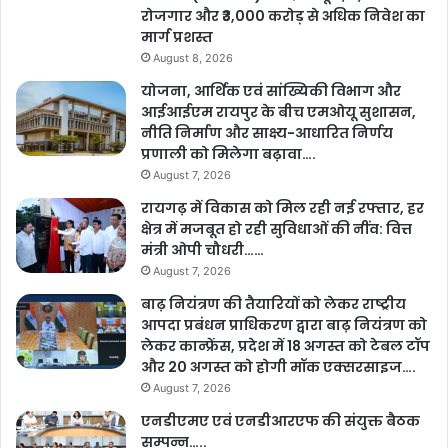
छत्तीसगढ़ संस्कृति विभाग द्वारा बस्तर पंडुम 2026 का आयोजन बस्तर की समृद्ध
रोजगार और ₹3,000 करोड़ से अधिक निवेश का
मार्ग प्रशस्त
जनजातीय संस्कृति को संरक्षित और प्रचारित करने के लिए किया जा रहा है। यह
August 8, 2026
उत्सव तीन चरणों में 10 जनवरी से 9 फरवरी 2026 तक चलेगा। जनजातीय
नृत्य, लोकगीत, नाट्य, वाद्य यंत्र, वेश-भूषा-आभूषण, पूजा पद्धति, हस्तशिल्प,
योजना, आर्थिक एवं सांख्यिकी विभाग और
आईआईएम रायपुर के बीच एमओयू सुशासन,
चित्रकला, जनजातीय पेय, पारंपरिक व्यंजन, क्षेत्रीय साहित्य, वन-आधारित
नीति निर्माण और साक्ष्य-आधारित निर्णय
औषधीय ज्ञान, पर्यटन और सांस्कृतिक जागरूकता बढ़ेगी।
प्रणाली को मिलेगा बढ़ावा….
August 7, 2026
पुरातत्व क्षेत्र की उपलब्धियां
रायगढ़ में विकास को मिल रही नई रफ्तार, हर
क्षेत्र में मजबूत हो रही सुविधाओं की नींव: वित्त
छत्तीसगढ़ की राजधानी रायपुर से लगभग 25 किलोमीटर पूर्व स्थित ग्राम रीवां
मंत्री ओपी चौधरी……
(रीवांगढ़) में चल रहे पुरातात्विक उत्खनन ने प्रदेश के प्राचीन इतिहास को लेकर
August 7, 2026
नई और महत्वपूर्ण जानकारी सामने रखी है। संस्कृति विभाग के पुरातत्त्व,
बाढ़ नियंत्रण की तैयारियों को लेकर राष्ट्रीय
अभिलेखागार एवं संग्रहालय संचालनालय द्वारा कराए जा रहे इस उत्खनन में
आपदा प्रबंधन प्राधिकरण द्वारा बाढ़ नियंत्रण को
वैज्ञानिक ए.एम.एस. रेडियोकार्बन (कार्बन-14) डेटिंग के माध्यम से यह प्रमाणित
लेकर कान्फ्रेंस, प्रदेश में 18 अगस्त को टेबल टॉप
हुआ है कि इस क्षेत्र में मानव सभ्यता उत्तर वैदिक काल यानी 800 ईसा पूर्व से भी
और 20 अगस्त को होगी मॉक एक्सरसाइज….
पहले विकसित हो चुकी थी। भारत भवन विविध कला एवं सांस्कृतिक केन्द्र, राज्य
August 7, 2026
अभिलेखागार, राजकीय मानव संग्रहालय एवं स्वामी विवेकानंद स्मारक संग्रहालय
एनडीएमए एवं एनडीआरएफ की संयुक्त बैठक
की स्थापना की योजना है।
सम्पन्न…..