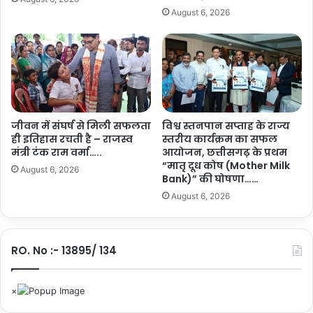
-
का
August 6, 2026
जा
हु
ग
आ
रू
आ
क
यो
ता
ज
का
न
र्य
क्र
जीवन में संघर्ष से मिली सफलता
विश्व स्तनपान सप्ताह के राज्य
ही इतिहास रचती है – राजस्व
स्तरीय कार्यक्रम का सफल
म
मंत्री टंक राम वर्मा…..
आयोजन, छत्तीसगढ़ के प्रथम
…
“मातृ दूध कोष (Mother Milk
.
August 6, 2026
Bank)” की घोषणा……
.
August 6, 2026
RO. No :- 13895/ 134