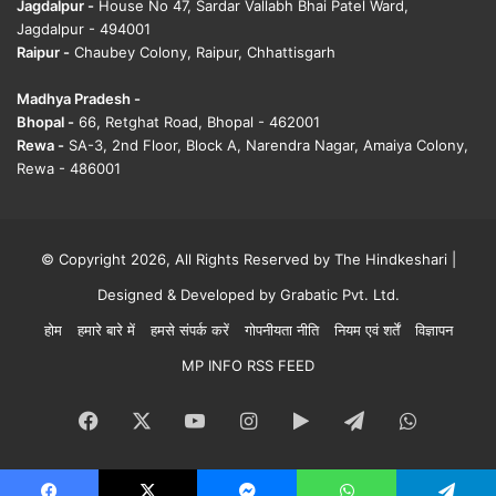
Jagdalpur -
House No 47, Sardar Vallabh Bhai Patel Ward,
Jagdalpur - 494001
Raipur -
Chaubey Colony, Raipur, Chhattisgarh
Madhya Pradesh -
Bhopal -
66, Retghat Road, Bhopal - 462001
Rewa -
SA-3, 2nd Floor, Block A, Narendra Nagar, Amaiya Colony,
Rewa - 486001
© Copyright 2026, All Rights Reserved by The Hindkeshari |
Designed & Developed by
Grabatic Pvt. Ltd.
होम
हमारे बारे में
हमसे संपर्क करें
गोपनीयता नीति
नियम एवं शर्तें
विज्ञापन
MP INFO RSS FEED
Facebook
X
YouTube
Instagram
Google
Telegram
WhatsA
Play