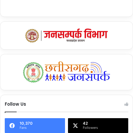
Follow Us
10,370
42
Fans
Followers