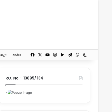
Facebook
X
YouTube
Instagram
Google Play
Telegram
WhatsApp
Switch skin
मदापुरम
शहडोल
RO. No :- 13895/ 134