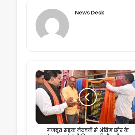
News Desk
म
ज
बू
त
स
ड़
क
ने
ट
मजबूत सड़क नेटवर्क से अंतिम छोर के
व