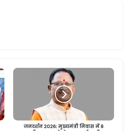
ज
न
द
र्श
न
2
0
2
6
जनदर्शन 2026: मुख्यमंत्री निवास में 8
: