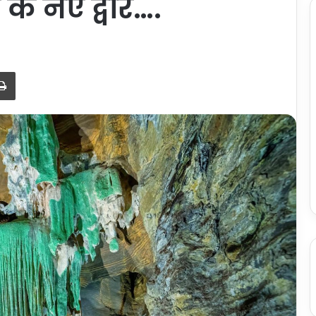
 के नए द्वार….
Print