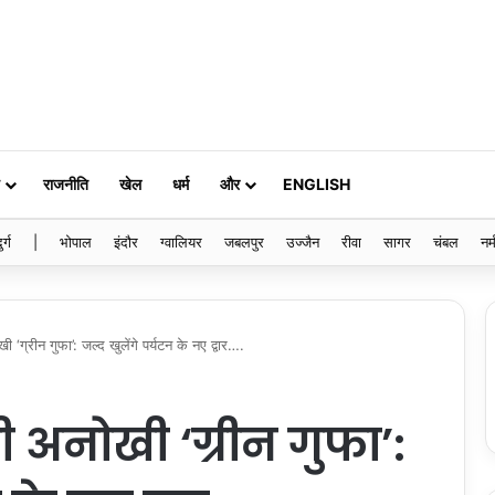
राजनीति
खेल
धर्म
और
ENGLISH
ुर्ग
|
भोपाल
इंदौर
ग्वालियर
जबलपुर
उज्जैन
रीवा
सागर
चंबल
नर्
ी ‘ग्रीन गुफा’: जल्द खुलेंगे पर्यटन के नए द्वार….
ली अनोखी ‘ग्रीन गुफा’: