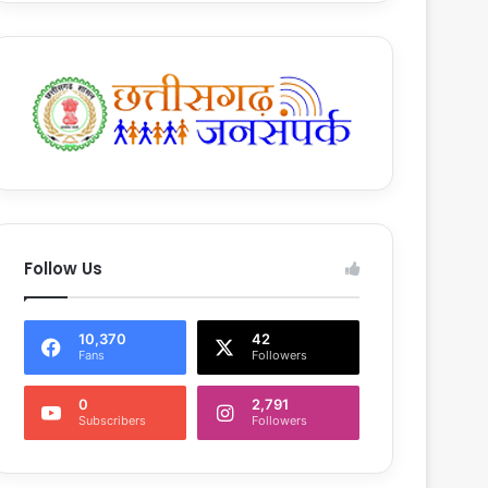
Follow Us
10,370
42
Fans
Followers
0
2,791
Subscribers
Followers